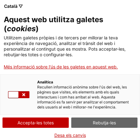
Català ▽
Aquest web utilitza galetes
(
cookies
)
Cercar a tota la web
Utilitzem galetes pròpies i de tercers per millorar la teva
experiència de navegació, analitzar el trànsit del web i
personalitzar el contingut que es mostra. Pots acceptar-les,
rebutjar-les totes o configurar-les.
Inici
Col·lecció
Col·leccions en línia
torrefactor de cafè
Més informació sobre l'ús de les galetes en aquest web.
Analítica
TANQUEM PER TORNAR RENOVATS!
Recullen informació anònima sobre l'ús del web, les
pàgines que visites, els elements amb els quals
interactues i com has arribat al web. Aquesta
El MNACTEC està tancat per obres fins al 17 de
informació es fa servir per analitzar el comportament
setembre de 2026.
dels usuaris al web i millorar-ne l'experiència.
Continuem actius amb
activitats per a centres
educatius
,
recursos en línia
i xarxes socials!
Accepta-les totes
Rebutja-les
Desa els canvis