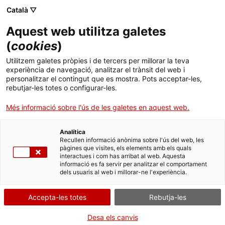
Català ▽
Aquest web utilitza galetes
(
cookies
)
Cercar a tota la web
Utilitzem galetes pròpies i de tercers per millorar la teva
experiència de navegació, analitzar el trànsit del web i
personalitzar el contingut que es mostra. Pots acceptar-les,
rebutjar-les totes o configurar-les.
Inici
Col·lecció
Col·leccions en línia
regulador de turbina
Més informació sobre l'ús de les galetes en aquest web.
Analítica
TANQUEM PER TORNAR RENOVATS!
Recullen informació anònima sobre l'ús del web, les
pàgines que visites, els elements amb els quals
interactues i com has arribat al web. Aquesta
El MNACTEC està tancat per obres fins al 17 de
informació es fa servir per analitzar el comportament
setembre de 2026.
dels usuaris al web i millorar-ne l'experiència.
Continuem actius amb
activitats per a centres
educatius
,
recursos en línia
i xarxes socials!
Accepta-les totes
Rebutja-les
Desa els canvis