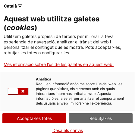
Català ▽
Aquest web utilitza galetes
(
cookies
)
Cercar a tota la web
Utilitzem galetes pròpies i de tercers per millorar la teva
experiència de navegació, analitzar el trànsit del web i
personalitzar el contingut que es mostra. Pots acceptar-les,
rebutjar-les totes o configurar-les.
Inici
Col·lecció
Col·leccions en línia
cuina
Més informació sobre l'ús de les galetes en aquest web.
Analítica
TANQUEM PER TORNAR RENOVATS!
Recullen informació anònima sobre l'ús del web, les
pàgines que visites, els elements amb els quals
interactues i com has arribat al web. Aquesta
El MNACTEC està tancat per obres fins al 17 de
informació es fa servir per analitzar el comportament
setembre de 2026.
dels usuaris al web i millorar-ne l'experiència.
Continuem actius amb
activitats per a centres
educatius
,
recursos en línia
i xarxes socials!
Accepta-les totes
Rebutja-les
Desa els canvis