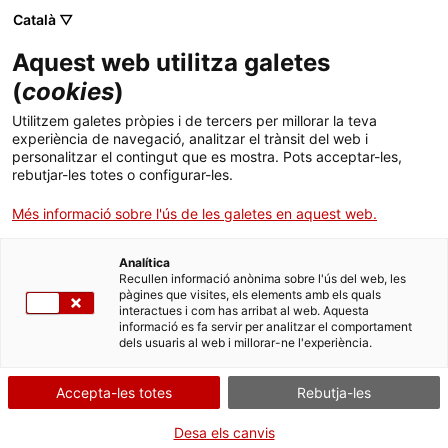
Català ▽
Aquest web utilitza galetes
(
cookies
)
Cercar a tota la web
Utilitzem galetes pròpies i de tercers per millorar la teva
experiència de navegació, analitzar el trànsit del web i
personalitzar el contingut que es mostra. Pots acceptar-les,
rebutjar-les totes o configurar-les.
Inici
Exposicions
Passades
Traços de patrimoni
Més informació sobre l'ús de les galetes en aquest web.
Analítica
TANQUEM PER TORNAR RENOVATS!
Recullen informació anònima sobre l'ús del web, les
pàgines que visites, els elements amb els quals
interactues i com has arribat al web. Aquesta
El MNACTEC està tancat per obres fins al 17 de
informació es fa servir per analitzar el comportament
setembre de 2026.
dels usuaris al web i millorar-ne l'experiència.
Continuem actius amb
activitats per a centres
educatius
,
recursos en línia
i xarxes socials!
Accepta-les totes
Rebutja-les
Desa els canvis