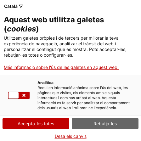
Català ▽
Aquest web utilitza galetes
(
cookies
)
Cercar a tota la web
Utilitzem galetes pròpies i de tercers per millorar la teva
experiència de navegació, analitzar el trànsit del web i
personalitzar el contingut que es mostra. Pots acceptar-les,
rebutjar-les totes o configurar-les.
Inici
Exposicions
Passades
Patrimoni industrial a la Catalunya Nord
Més informació sobre l'ús de les galetes en aquest web.
Analítica
TANQUEM PER TORNAR RENOVATS!
Recullen informació anònima sobre l'ús del web, les
pàgines que visites, els elements amb els quals
interactues i com has arribat al web. Aquesta
El MNACTEC està tancat per obres fins al 17 de
informació es fa servir per analitzar el comportament
setembre de 2026.
dels usuaris al web i millorar-ne l'experiència.
Continuem actius amb
activitats per a centres
educatius
,
recursos en línia
i xarxes socials!
Accepta-les totes
Rebutja-les
Desa els canvis