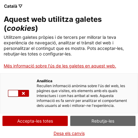
Català ▽
Aquest web utilitza galetes
(
cookies
)
Cercar a tota la web
Utilitzem galetes pròpies i de tercers per millorar la teva
experiència de navegació, analitzar el trànsit del web i
personalitzar el contingut que es mostra. Pots acceptar-les,
rebutjar-les totes o configurar-les.
Inici
Exposicions
Passades
Joan Oró. A la cerca de l’origen de la vida
Més informació sobre l'ús de les galetes en aquest web.
Analítica
TANQUEM PER TORNAR RENOVATS!
Recullen informació anònima sobre l'ús del web, les
pàgines que visites, els elements amb els quals
interactues i com has arribat al web. Aquesta
El MNACTEC està tancat per obres fins al 17 de
informació es fa servir per analitzar el comportament
setembre de 2026.
dels usuaris al web i millorar-ne l'experiència.
Continuem actius amb
activitats per a centres
educatius
,
recursos en línia
i xarxes socials!
Accepta-les totes
Rebutja-les
Desa els canvis