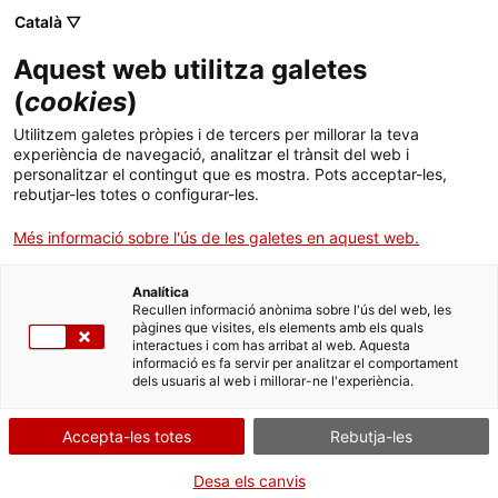
Català ▽
Aquest web utilitza galetes
(
cookies
)
Cercar a tota la web
Utilitzem galetes pròpies i de tercers per millorar la teva
experiència de navegació, analitzar el trànsit del web i
personalitzar el contingut que es mostra. Pots acceptar-les,
rebutjar-les totes o configurar-les.
Inici
Exposicions
Passades
Fes Turisme... Industrial!
Més informació sobre l'ús de les galetes en aquest web.
Analítica
TANQUEM PER TORNAR RENOVATS!
Recullen informació anònima sobre l'ús del web, les
pàgines que visites, els elements amb els quals
interactues i com has arribat al web. Aquesta
El MNACTEC està tancat per obres fins al 17 de
informació es fa servir per analitzar el comportament
setembre de 2026.
dels usuaris al web i millorar-ne l'experiència.
Continuem actius amb
activitats per a centres
educatius
,
recursos en línia
i xarxes socials!
Accepta-les totes
Rebutja-les
Desa els canvis