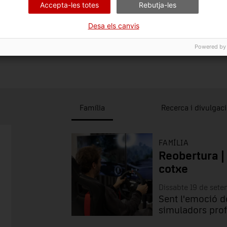
Accepta-les totes
Rebutja-les
Desa els canvis
Powered by
Família
Recerca i divulgac
FAMÍLIA
Reobertura |
cotxe
Dissabte 19 de set
Sent l'emoció d
simuladors prof