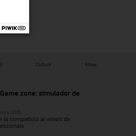
ió
Cultura
Altres
 Game zone: simulador de
embre 2026
e la competició al volant de
essionals