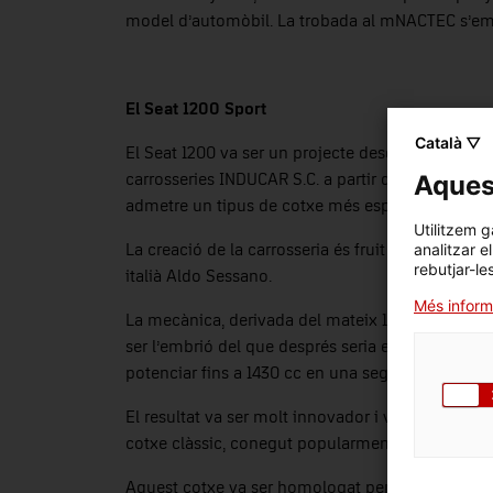
model d’automòbil. La trobada al mNACTEC s’emma
El Seat 1200 Sport
Català ▽
El Seat 1200 va ser un projecte desenvolupat en 
Aquest
carrosseries INDUCAR S.C. a partir del popular S
admetre un tipus de cotxe més esportiu, però alh
Utilitzem g
analitzar e
La creació de la carrosseria és fruit de la col·labo
rebutjar-le
italià Aldo Sessano.
Més inform
La mecànica, derivada del mateix 127, va ser resol
ser l’embrió del que després seria el model Seat 
potenciar fins a 1430 cc en una segona versió.
El resultat va ser molt innovador i va impactar f
cotxe clàssic, conegut popularment com a “boc
Aquest cotxe va ser homologat per la pròpia Fiat