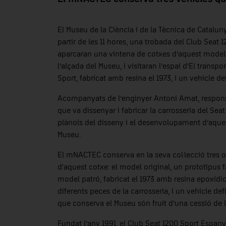
El Museu de la Ciència i de la Tècnica de Catalun
partir de les 11 hores, una trobada del Club Seat 
aparcaran una vintena de cotxes d’aquest model
l’alçada del Museu, i visitaran l’espai d’El tran
Sport, fabricat amb resina el 1973, i un vehicle def
Acompanyats de l’enginyer Antoni Amat, respons
que va dissenyar i fabricar la carrosseria del Sea
plànols del disseny i el desenvolupament d’aques
Museu.
El mNACTEC conserva en la seva col·lecció tres 
d'aquest cotxe: el model original, un prototipus 
model patró, fabricat el 1973 amb resina epoxídica
diferents peces de la carrosseria, i un vehicle def
que conserva el Museu són fruit d’una cessió de
Fundat l’any 1991, el Club Seat 1200 Sport Espany