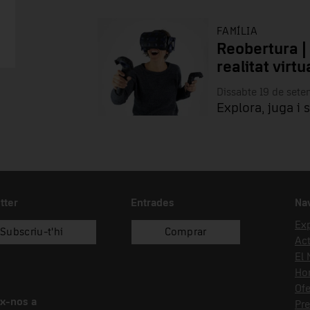
FAMÍLIA
Reobertura |
realitat virtu
Dissabte 19 de set
Explora, juga i 
tter
Entrades
Na
Ex
Subscriu-t'hi
Comprar
Act
El
Hor
Ofe
x-nos a
Pr