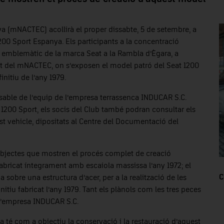
ya (mNACTEC) acollirà el proper dissabte, 5 de setembre, a
1200 Sport Espanya. Els participants a la concentració
 emblemàtic de la marca Seat a la Rambla d’Ègara, a
sport del mNACTEC, on s’exposen el model patró del Seat 1200
initiu de l’any 1979.
able de l’equip de l’empresa terrassenca INDUCAR S.C.
t 1200 Sport, els socis del Club també podran consultar els
t vehicle, dipositats al Centre del Documentació del
objectes que mostren el procés complet de creació
fabricat íntegrament amb escaiola massissa l’any 1972; el
C
 sobre una estructura d’acer, per a la realització de les
initiu fabricat l’any 1979. Tant els plànols com les tres peces
 l’empresa INDUCAR S.C.
a té com a objectiu la conservació i la restauració d’aquest