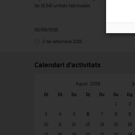
de 19.341 unitats fabricades.
05/09/2015
2 de setembre 2015
Calendari d'activitats
Agost
2026
Dl
Dt
Dc
Dj
Dv
Ds
Dg
1
2
3
4
5
6
7
8
9
10
11
12
13
14
15
16
17
18
19
20
21
22
23