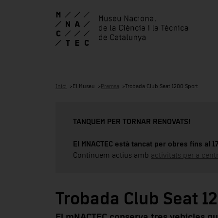
Inici
El Museu
Premsa
Trobada Club Seat 1200 Sport
TANQUEM PER TORNAR RENOVATS!
El MNACTEC està tancat per obres fins al 
Continuem actius amb
activitats per a cen
Trobada Club Seat 1
El mNACTEC conserva tres vehicles qu