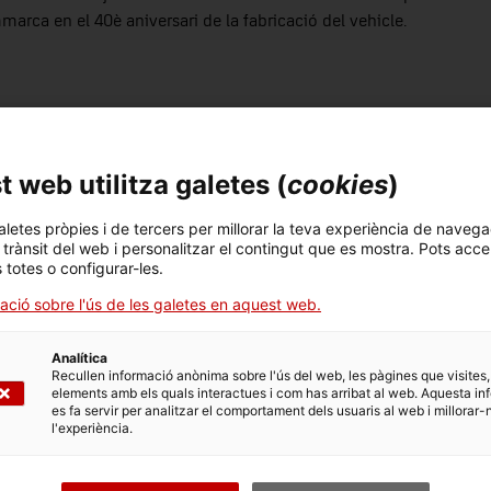
rca en el 40è aniversari de la fabricació del vehicle.
la dècada del 1970 per l’empresa terrassenca de
 web utilitza galetes (
cookies
)
eat 127. El mercat espanyol era en un moment idoni per
ora amb un bon servei com a utilitari.
aletes pròpies i de tercers per millorar la teva experiència de navega
l trànsit del web i personalitzar el contingut que es mostra. Pots acce
ració entre l’enginyer terrassenc Antoni Amat i l’estilista
s totes o configurar-les.
ació sobre l'ús de les galetes en aquest web.
ta pel Centre Tècnic de Seat a Martorell. Aquest projecte va
1200. En una primera etapa el motor era de 1200 cc i es va
Analítica
Recullen informació anònima sobre l'ús del web, les pàgines que visites,
elements amb els quals interactues i com has arribat al web. Aquesta in
es fa servir per analitzar el comportament dels usuaris al web i millorar-
ortament en el mercat. Amb els anys s’ha convertit en un
l'experiència.
anegra”
 i venut en els seus concessionaris europeus amb un total