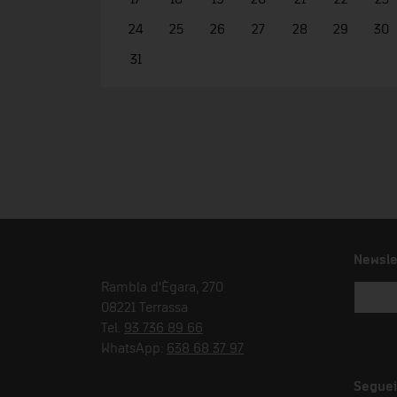
24
25
26
27
28
29
30
31
Newsle
Rambla d'Ègara, 270
08221 Terrassa
Tel.
93 736 89 66
WhatsApp:
638 68 37 97
Seguei