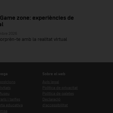
 Game zone: experiències de
al
embre 2026
sorprèn-te amb la realitat virtual
vega
Sobre el web
posicions
Avís legal
ivitats
Política de privacitat
 Museu
Política de galetes
aris i tarifes
Declaració
rta educativa
d’accessibilitat
emsa