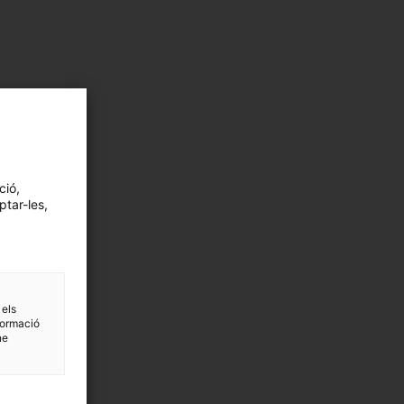
ció,
ptar-les,
 els
formació
ne