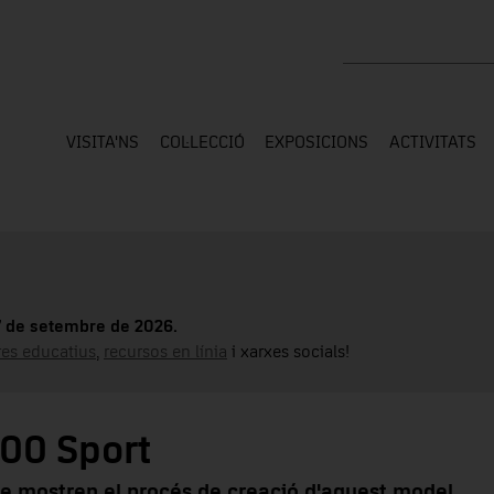
Cercar a tota la web
VISITA'NS
COL·LECCIÓ
EXPOSICIONS
ACTIVITATS
17 de setembre de 2026.
tres educatius
,
recursos en línia
i xarxes socials!
200 Sport
e mostren el procés de creació d'aquest model