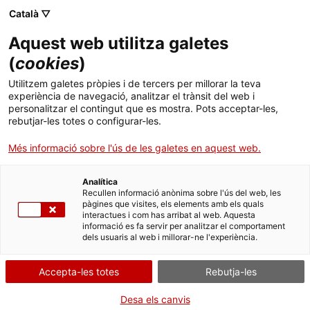
Català ▽
Aquest web utilitza galetes
(
cookies
)
Cercar a tota la web
Utilitzem galetes pròpies i de tercers per millorar la teva
experiència de navegació, analitzar el trànsit del web i
personalitzar el contingut que es mostra. Pots acceptar-les,
rebutjar-les totes o configurar-les.
Inici
El Museu
Premsa
Tallers d’hivern al mNACTEC
Més informació sobre l'ús de les galetes en aquest web.
Analítica
TANQUEM PER TORNAR RENOVATS!
Recullen informació anònima sobre l'ús del web, les
pàgines que visites, els elements amb els quals
interactues i com has arribat al web. Aquesta
El MNACTEC està tancat per obres fins al 17 de
informació es fa servir per analitzar el comportament
setembre de 2026.
dels usuaris al web i millorar-ne l'experiència.
Continuem actius amb
activitats per a centres
educatius
,
recursos en línia
i xarxes socials!
Accepta-les totes
Rebutja-les
Desa els canvis