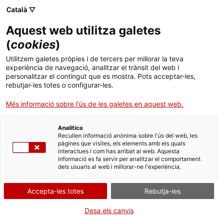
Català ▽
Aquest web utilitza galetes
(
cookies
)
Cercar a tota la web
Utilitzem galetes pròpies i de tercers per millorar la teva
experiència de navegació, analitzar el trànsit del web i
personalitzar el contingut que es mostra. Pots acceptar-les,
rebutjar-les totes o configurar-les.
Inici
El Museu
Premsa
Nit dels Museus amb música al mNACTEC
Més informació sobre l'ús de les galetes en aquest web.
Analítica
TANQUEM PER TORNAR RENOVATS!
Recullen informació anònima sobre l'ús del web, les
pàgines que visites, els elements amb els quals
interactues i com has arribat al web. Aquesta
El MNACTEC està tancat per obres fins al 17 de
informació es fa servir per analitzar el comportament
setembre de 2026.
dels usuaris al web i millorar-ne l'experiència.
Continuem actius amb
activitats per a centres
educatius
,
recursos en línia
i xarxes socials!
Accepta-les totes
Rebutja-les
Desa els canvis