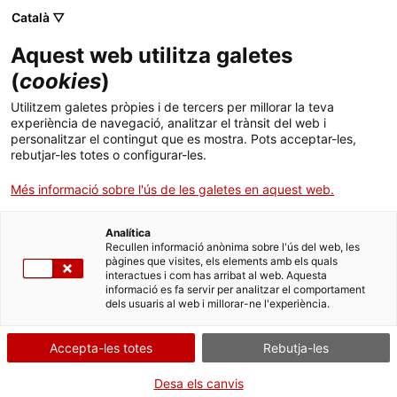
Català ▽
Aquest web utilitza galetes
(
cookies
)
Cercar a tota la web
Utilitzem galetes pròpies i de tercers per millorar la teva
experiència de navegació, analitzar el trànsit del web i
personalitzar el contingut que es mostra. Pots acceptar-les,
rebutjar-les totes o configurar-les.
Inici
El Museu
Premsa
Instal·lació artística "Els sons de la nostra indústria"
Més informació sobre l'ús de les galetes en aquest web.
Analítica
TANQUEM PER TORNAR RENOVATS!
Recullen informació anònima sobre l'ús del web, les
pàgines que visites, els elements amb els quals
interactues i com has arribat al web. Aquesta
El MNACTEC està tancat per obres fins al 17 de
informació es fa servir per analitzar el comportament
setembre de 2026.
dels usuaris al web i millorar-ne l'experiència.
Continuem actius amb
activitats per a centres
educatius
,
recursos en línia
i xarxes socials!
Accepta-les totes
Rebutja-les
Desa els canvis