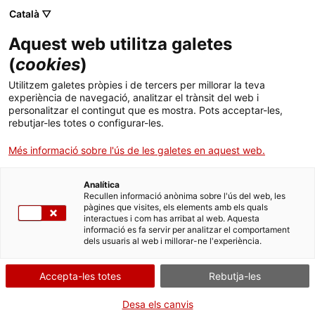
Català ▽
Aquest web utilitza galetes
(
cookies
)
Cercar a tota la web
Utilitzem galetes pròpies i de tercers per millorar la teva
experiència de navegació, analitzar el trànsit del web i
personalitzar el contingut que es mostra. Pots acceptar-les,
rebutjar-les totes o configurar-les.
Inici
El Museu
Premsa
Festa Major de Terrassa 2023
Més informació sobre l'ús de les galetes en aquest web.
Analítica
TANQUEM PER TORNAR RENOVATS!
Recullen informació anònima sobre l'ús del web, les
pàgines que visites, els elements amb els quals
interactues i com has arribat al web. Aquesta
El MNACTEC està tancat per obres fins al 17 de
informació es fa servir per analitzar el comportament
setembre de 2026.
dels usuaris al web i millorar-ne l'experiència.
Continuem actius amb
activitats per a centres
educatius
,
recursos en línia
i xarxes socials!
Accepta-les totes
Rebutja-les
Desa els canvis