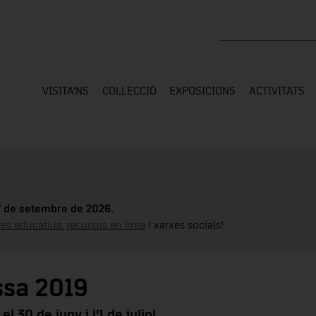
Cercar a tota la web
VISITA'NS
COL·LECCIÓ
EXPOSICIONS
ACTIVITATS
17 de setembre de 2026.
tres educatius
,
recursos en línia
i xarxes socials!
ssa 2019
 30 de juny i l'1 de juliol