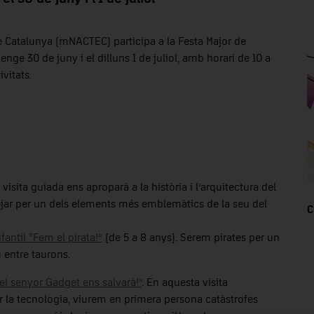
de Catalunya (mNACTEC) participa a la Festa Major de
ge 30 de juny i el dilluns 1 de juliol, amb horari de 10 a
vitats.
 visita guiada ens aproparà a la història i l’arquitectura del
jar per un dels elements més emblemàtics de la seu del
C
nfantil “Fem el pirata!”
(de 5 a 8 anys). Serem pirates per un
 entre taurons.
, el senyor Gadget ens salvarà!”
. En aquesta visita
er la tecnologia, viurem en primera persona catàstrofes