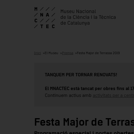
Inici
El Museu
Premsa
Festa Major de Terrassa 2019
TANQUEM PER TORNAR RENOVATS!
El MNACTEC està tancat per obres fins al 
Continuem actius amb
activitats per a cen
Festa Major de Terra
Programació especial i portes obertes el