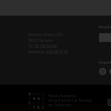
Newsle
Rambla d'Ègara, 270
08221 Terrassa
Tel.
93 736 89 66
WhatsApp:
638 68 37 97
Seguei
Instag
T