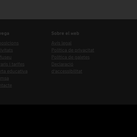
vega
Sobre el web
posicions
Avís legal
ivitats
Política de privacitat
 Museu
Política de galetes
aris i tarifes
Declaració
rta educativa
d’accessibilitat
emsa
ntacte