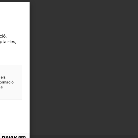
ció,
ptar-les,
 els
formació
ne