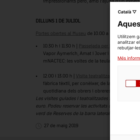
impressionants però, amb l’ajuda d’un expert e
Català ▽
DILLUNS 1 DE JULIOL
Aquest
Portes obertes al Museu
de 10.00 a 14.30 h.
Utilitzem g
analitzar e
10.30 h i 11.30 h |
Passejada per les voltes
. Una
rebutjar-le
Vapor Aymerich, Amat i Jover i podrem passe
Més inform
mNACTEC: les voltes de la teulada de l’edifici.
12.00 i 13.00 h |
Visita teatralitzada: “1909. Un 
fàbrica tèxtil, per conèixer, de la mà de person
quotidiana dels obrers i obreres a principis de
Les visites guiades i teatralitzades tenen un afor
euro. Podeu reservar les activitats clicant a l'enll
verd de Reserves de la barra lateral.
27 de maig 2019