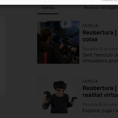
Família
Recerca i divulgac
FAMÍLIA
Reobertura |
cotxe
Dissabte 19 de set
Sent l'emoció d
simuladors prof
FAMÍLIA
Reobertura |
realitat virtu
Dissabte 19 de set
Explora, juga i 