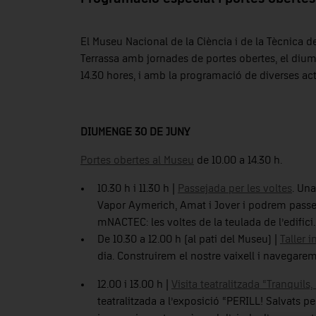
El Museu Nacional de la Ciència i de la Tècnica 
Terrassa amb jornades de portes obertes, el diumen
14.30 hores, i amb la programació de diverses acti
DIUMENGE 30 DE JUNY
Portes obertes al Museu
de 10.00 a 14.30 h.
10.30 h i 11.30 h |
Passejada per les voltes
. Una
Vapor Aymerich, Amat i Jover i podrem passe
mNACTEC: les voltes de la teulada de l’edifici.
De 10.30 a 12.00 h (al pati del Museu) |
Taller i
dia. Construirem el nostre vaixell i navegarem
12.00 i 13.00 h |
Visita teatralitzada “Tranquils
teatralitzada a l’exposició “PERILL! Salvats p