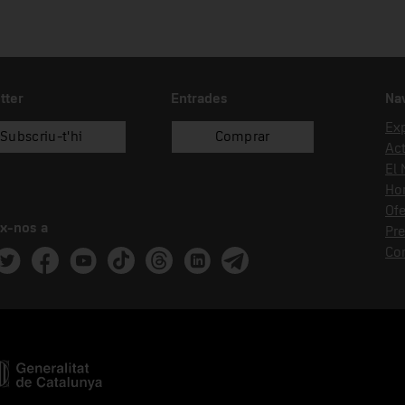
tter
Entrades
Na
Ex
Subscriu-t'hi
Comprar
Act
El
Hor
Ofe
x-nos a
Pr
Co
ram
witter
Facebook
Youtube
Tik Tok
Threads
Linkedin
Telegram