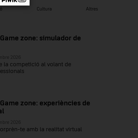
ió
Cultura
Altres
 Game zone: simulador de
embre 2026
e la competició al volant de
essionals
 Game zone: experiències de
al
embre 2026
sorprèn-te amb la realitat virtual