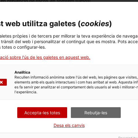
n prevenció de riscos, en sortirem il·lesos!
 web utilitza galetes (
cookies
)
aletes pròpies i de tercers per millorar la teva experiència de navega
l trànsit del web i personalitzar el contingut que es mostra. Pots acce
 visita guiada ens aproparà a la història i l’arquitectura del
s totes o configurar-les.
jar per un dels elements més emblemàtics de la seu del
ació sobre l'ús de les galetes en aquest web.
Analítica
passeig per la fàbrica”
. Recorrerem els antics espais de la
Recullen informació anònima sobre l'ús del web, les pàgines que visites,
elements amb els quals interactues i com has arribat al web. Aquesta in
atges històrics, el procés productiu de la llana i la vida
es fa servir per analitzar el comportament dels usuaris al web i millorar-
l segle XX.
l'experiència.
ament limitat i es recomana fer-ne reserva prèvia. Preu: 1
aç corresponent, i a la pàgina que s'obrirà, fent clic al botó
Accepta-les totes
Rebutja-les
Desa els canvis
Powered by