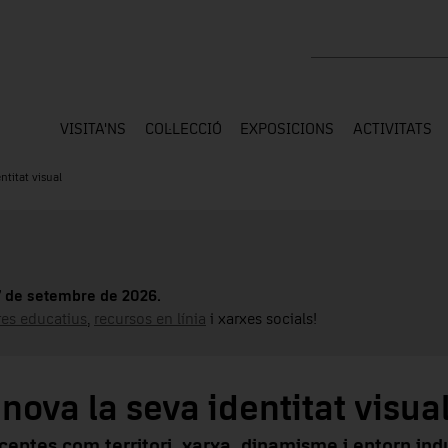
Cercar a tota la web
VISITA'NS
COL·LECCIÓ
EXPOSICIONS
ACTIVITATS
ntitat visual
17 de setembre de 2026.
tres educatius
,
recursos en línia
i xarxes socials!
nova la seva identitat visua
eptes com territori, xarxa, dinamisme i entorn indu