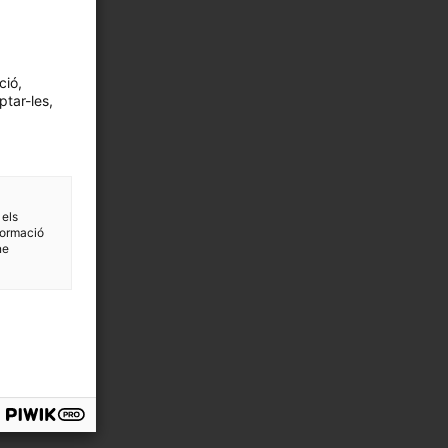
ció,
ptar-les,
 els
formació
ne