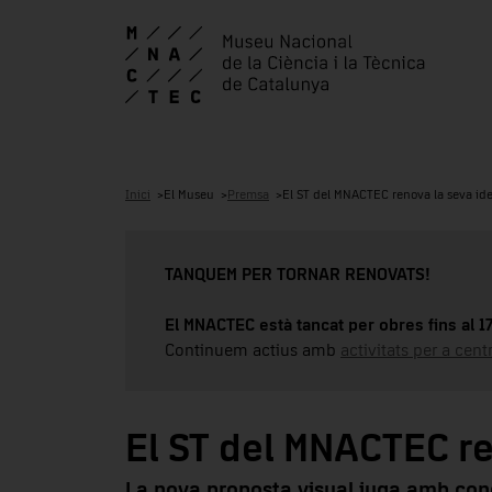
Inici
El Museu
Premsa
El ST del MNACTEC renova la seva ide
TANQUEM PER TORNAR RENOVATS!
El MNACTEC està tancat per obres fins al 
Continuem actius amb
activitats per a cen
El ST del MNACTEC re
La nova proposta visual juga amb conc