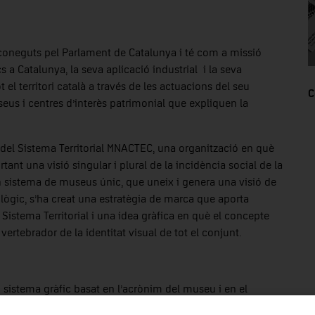
coneguts pel Parlament de Catalunya i té com a missió
s a Catalunya, la seva aplicació industrial i la seva
 el territori català a través de les actuacions del seu
C
eus i centres d’interès patrimonial que expliquen la
 del Sistema Territorial MNACTEC, una organització en què
ant una visió singular i plural de la incidència social de la
 Un sistema de museus únic, que uneix i genera una visió de
lògic, s’ha creat una estratègia de marca que aporta
 Sistema Territorial i una idea gràfica en què el concepte
ertebrador de la identitat visual de tot el conjunt.
istema gràfic basat en l’acrònim del museu i en el
la interna que permet estructurar l’espai i fabricar