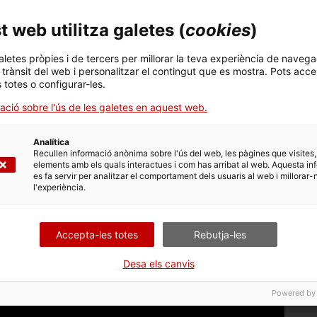
marc expositiu, es produeixen formes, patrons,
junt de components que aporten personalitat a l’ecosistema
 web utilitza galetes (
cookies
)
generar les 26 il·lustracions que identifiquen la resta de
aletes pròpies i de tercers per millorar la teva experiència de navega
l trànsit del web i personalitzar el contingut que es mostra. Pots acce
s totes o configurar-les.
ma Territorial MNACTEC també funciona com a sistema
n objectiu organitzador, funcional i integrador. Permet als
ació sobre l'ús de les galetes en aquest web.
una manera regulada, coordinada i amb coherència visual.
ntitat i amb un caràcter tècnic i industrial basat en el
Analítica
Recullen informació anònima sobre l'ús del web, les pàgines que visites,
elements amb els quals interactues i com has arribat al web. Aquesta in
es fa servir per analitzar el comportament dels usuaris al web i millorar-
fics i tipogràfics fabriquen la identitat visual del
l'experiència.
dentitari que s’adapta i s’estén per tot el seu territori de
onjunt.
Accepta-les totes
Rebutja-les
Desa els canvis
Powered by