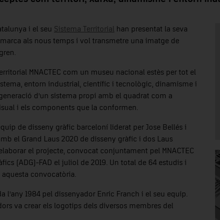
atalunya i el seu
Sistema Territorial
han presentat la seva
a marca als nous temps i vol transmetre una imatge de
gren.
Territorial MNACTEC com un museu nacional estès per tot el
istema, entorn industrial, científic i tecnològic, dinamisme i
a generació d’un sistema propi amb el quadrat com a
 visual i els components que la conformen.
equip de disseny gràfic barceloní liderat per Jose Bellés i
amb el Grand Laus 2020 de disseny gràfic i dos Laus
 elaborar el projecte, convocat conjuntament pel MNACTEC
àfics (ADG)-FAD el juliol de 2019. Un total de 64 estudis i
n aquesta convocatòria.
da l’any 1984 pel dissenyador Enric Franch i el seu equip.
ors va crear els logotips dels diversos membres del