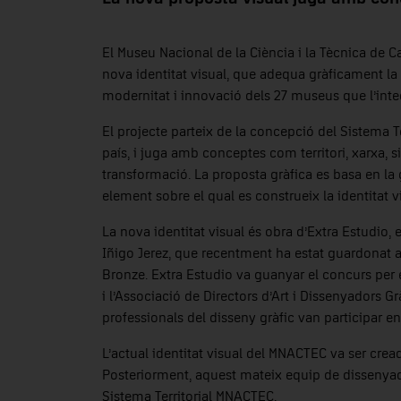
El Museu Nacional de la Ciència i la Tècnica de C
nova identitat visual, que adequa gràficament l
modernitat i innovació dels 27 museus que l’inte
El projecte parteix de la concepció del Sistema 
país, i juga amb conceptes com territori, xarxa, s
transformació. La proposta gràfica es basa en l
element sobre el qual es construeix la identitat
La nova identitat visual és obra d’Extra Estudio, 
Iñigo Jerez, que recentment ha estat guardonat 
Bronze. Extra Estudio va guanyar el concurs per
i l’Associació de Directors d’Art i Dissenyadors Gr
professionals del disseny gràfic van participar e
L’actual identitat visual del MNACTEC va ser crea
Posteriorment, aquest mateix equip de dissenyad
Sistema Territorial MNACTEC.