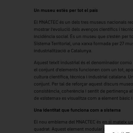
Un museu estès per tot el país
El MNACTEC és un dels tres museus nacionals re
mostrar l’evolució dels avenços científics i tècnic
incidència social. És un museu que s’estén per tot
Sistema Territorial, una xarxa formada per 27 mus
industrialització a Catalunya.
Aquest teixit industrial és el denominador comú
el conjunt d’elements funcionen com un tot, aport
cultura científica, tècnica i industrial catalana.
conjunt. Per tal de reforçar aquest discurs museo
consistència, coherència i sentit de pertinença al
de «sistema» es visualitza com a element bàsic i v
Una identitat que funciona com a sistema
El nou emblema del MNACTEC és en si mateix un s
quadrat. Aquest element modular conté una retícu