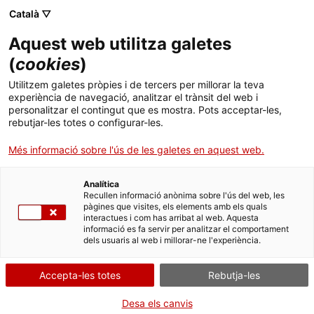
Català ▽
Aquest web utilitza galetes
(
cookies
)
Cercar a tota la web
Utilitzem galetes pròpies i de tercers per millorar la teva
experiència de navegació, analitzar el trànsit del web i
personalitzar el contingut que es mostra. Pots acceptar-les,
rebutjar-les totes o configurar-les.
Inici
El Museu
Premsa
Digitalitzat un fons de Catalana de Gas y Electricidad
Més informació sobre l'ús de les galetes en aquest web.
Analítica
TANQUEM PER TORNAR RENOVATS!
Recullen informació anònima sobre l'ús del web, les
pàgines que visites, els elements amb els quals
interactues i com has arribat al web. Aquesta
El MNACTEC està tancat per obres fins al 17 de
informació es fa servir per analitzar el comportament
setembre de 2026.
dels usuaris al web i millorar-ne l'experiència.
Continuem actius amb
activitats per a centres
educatius
,
recursos en línia
i xarxes socials!
Accepta-les totes
Rebutja-les
Desa els canvis