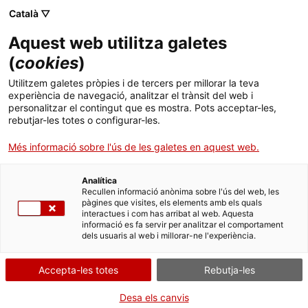
Català ▽
Aquest web utilitza galetes
(
cookies
)
Cercar a tota la web
Utilitzem galetes pròpies i de tercers per millorar la teva
experiència de navegació, analitzar el trànsit del web i
personalitzar el contingut que es mostra. Pots acceptar-les,
rebutjar-les totes o configurar-les.
Inici
El Museu
Premsa
Catàleg d’objectes musicals CATICAT
Més informació sobre l'ús de les galetes en aquest web.
Analítica
TANQUEM PER TORNAR RENOVATS!
Recullen informació anònima sobre l'ús del web, les
pàgines que visites, els elements amb els quals
interactues i com has arribat al web. Aquesta
El MNACTEC està tancat per obres fins al 17 de
informació es fa servir per analitzar el comportament
setembre de 2026.
dels usuaris al web i millorar-ne l'experiència.
Continuem actius amb
activitats per a centres
educatius
,
recursos en línia
i xarxes socials!
Accepta-les totes
Rebutja-les
Desa els canvis