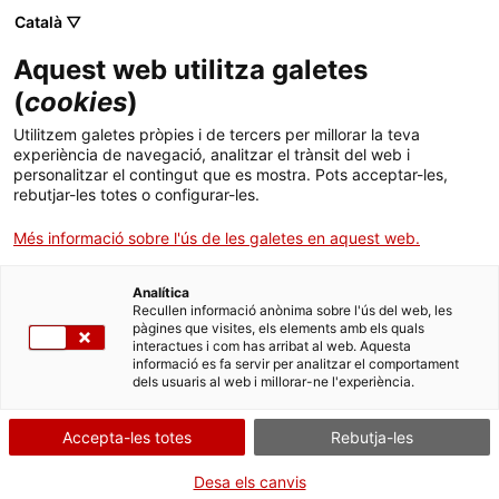
Català ▽
Aquest web utilitza galetes
(
cookies
)
Cercar a tota la web
Utilitzem galetes pròpies i de tercers per millorar la teva
experiència de navegació, analitzar el trànsit del web i
personalitzar el contingut que es mostra. Pots acceptar-les,
rebutjar-les totes o configurar-les.
Inici
Activitats
Recerca i
JEP | Visita a les sales de reserva i el taller de
Més informació sobre l'ús de les galetes en aquest web.
divulgació
restauració
Analítica
Recullen informació anònima sobre l'ús del web, les
TANQUEM PER TORNAR RENOVATS!
pàgines que visites, els elements amb els quals
interactues i com has arribat al web. Aquesta
informació es fa servir per analitzar el comportament
El MNACTEC està tancat per obres fins al 17 de
dels usuaris al web i millorar-ne l'experiència.
setembre de 2026.
Continuem actius amb
activitats per a centres
Accepta-les totes
Rebutja-les
educatius
,
recursos en línia
i xarxes socials!
Desa els canvis