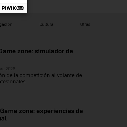
lgación
Cultura
Otras
Game zone: simulador de
bre 2026
ón de la competición al volante de
ofesionales
 Game zone: experiencias de
ual