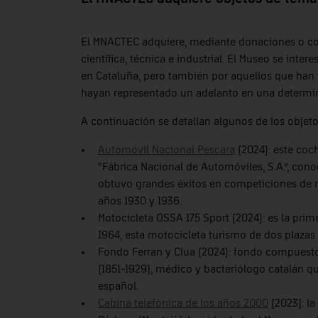
El MNACTEC adquiere, mediante donaciones o co
científica, técnica e industrial. El Museo se int
en Cataluña, pero también por aquellos que han 
hayan representado un adelanto en una determin
A continuación se detallan algunos de los objet
Automóvil Nacional Pescara
(2024): este coc
“Fábrica Nacional de Automóviles, S.A.”, co
obtuvo grandes éxitos en competiciones de mo
años 1930 y 1936.
Motocicleta OSSA 175 Sport (2024): es la pri
1964, esta motocicleta turismo de dos plazas
Fondo Ferran y Clua (2024): fondo compuesto 
(1851-1929), médico y bacteriólogo catalán q
español.
Cabina telefónica de los años 2000
[2023]: la