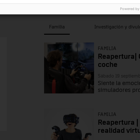
986.
Powered by
Familia
Investigación y divu
FAMILIA
Reapertura| 
coche
Sábado 19 septiem
Siente la emoci
simuladores pr
FAMILIA
Reapertura |
realidad virt