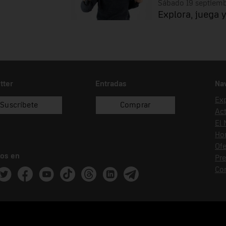
Sábado 19 septiem
Explora, juega y
tter
Entradas
Na
Ex
Suscríbete
Comprar
Act
El
Hor
Ofe
os en
Pr
Co
ram
witter
Facebook
Youtube
Tik Tok
Threads
Linkedin
Telegram