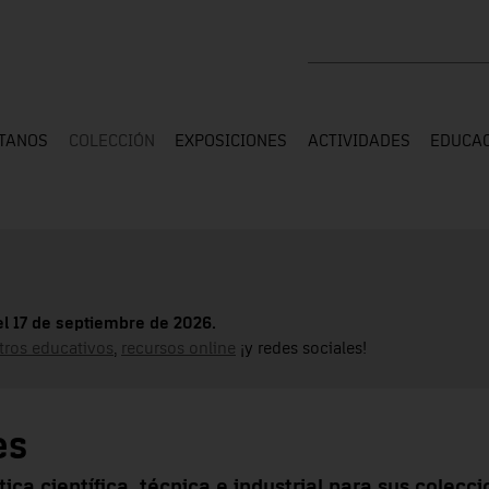
Buscar en toda la web
ÍTANOS
COLECCIÓN
EXPOSICIONES
ACTIVIDADES
EDUCA
el 17 de septiembre de 2026.
tros educativos
,
recursos online
¡y redes sociales!
es
ca científica, técnica e industrial para sus colecc