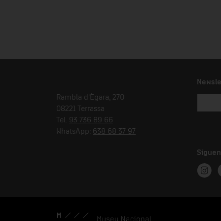
Newsle
Rambla d'Ègara, 270
08221 Terrassa
Tel.
93 736 89 66
WhatsApp:
638 68 37 97
Síguen
Instag
T