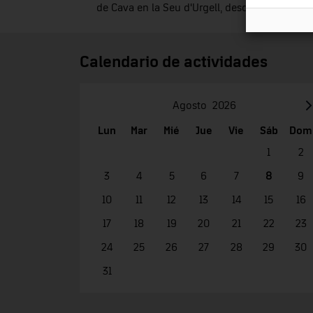
de Cava en la Seu d'Urgell, desde el 1962 al 1
Calendario de actividades
Agosto
2026
Lun
Mar
Mié
Jue
Vie
Sáb
Dom
1
2
3
4
5
6
7
8
9
10
11
12
13
14
15
16
17
18
19
20
21
22
23
24
25
26
27
28
29
30
31