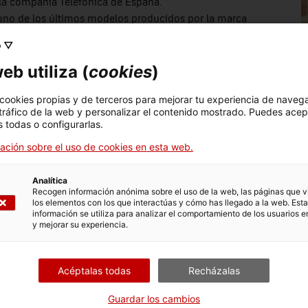
 la compañía Telefónica de España.
 uno de los últimos modelos producidos por la marca
or conservado.
o ▽
ral de Limpiacristales Netol descubierto en Terrassa se
eb utiliza (
cookies
)
 hace la restauración.
2022]: este dispositivo de la marca Circontrol es uno de los
 cookies propias y de terceros para mejorar tu experiencia de naveg
ién en parkings.
 tráfico de la web y personalizar el contenido mostrado. Puedes acep
se trata de dos pistolas excepcionales de factura catalana
 todas o configurarlas.
ación sobre el uso de cookies en esta web.
motor diésel estacionario que fue fabricado en 1920 por la
la antigua colonia textil de Cabrianes.
Analítica
trata de un reloj de agua, diseñado por el físico y artista
Recogen información anónima sobre el uso de la web, las páginas que vi
adell.
los elementos con los que interactúas y cómo has llegado a la web. Esta
información se utiliza para analizar el comportamiento de los usuarios e
jemplar excepcional de pedernal de marina del siglo XVII,
y mejorar su experiencia.
aluña, que se utilizaron principalmente entre los siglos XVI
on dos motocicletas míticas de fabricación catalana, una
Acéptalas todas
Recházalas
ria de la década de 1930.
Guardar los cambios
vicio de transporte de mercancías y pasajeros de la línea