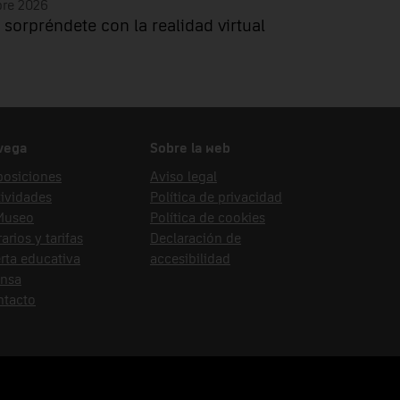
bre 2026
 sorpréndete con la realidad virtual
vega
Sobre la web
posiciones
Aviso legal
ividades
Política de privacidad
 Museo
Política de cookies
arios y tarifas
Declaración de
rta educativa
accesibilidad
ensa
ntacto