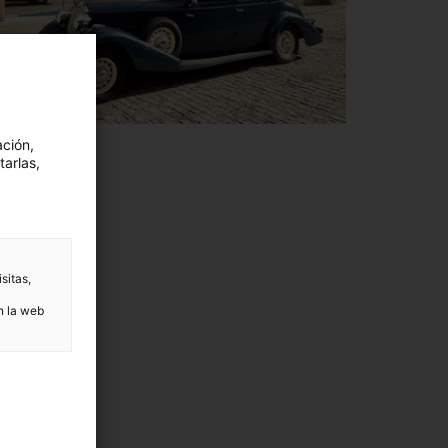
ación,
tarlas,
sitas,
n la web