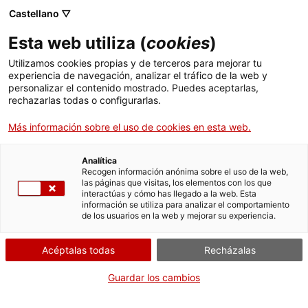
Castellano ▽
Esta web utiliza (
cookies
)
Utilizamos cookies propias y de terceros para mejorar tu
experiencia de navegación, analizar el tráfico de la web y
Buscar en toda la web
personalizar el contenido mostrado. Puedes aceptarlas,
rechazarlas todas o configurarlas.
Más información sobre el uso de cookies en esta web.
Inicio
Actividades
Todas las actividades
Analítica
Recogen información anónima sobre el uso de la web,
las páginas que visitas, los elementos con los que
¡CERRAMOS PARA VOLVER RENOVADOS!
interactúas y cómo has llegado a la web. Esta
información se utiliza para analizar el comportamiento
El MNACTEC está cerrado por obras hasta el 17 de
de los usuarios en la web y mejorar su experiencia.
septiembre de 2026.
Seguimos activos con
actividades para centros
Acéptalas todas
Recházalas
educativos
,
recursos online
¡y redes sociales!
Guardar los cambios