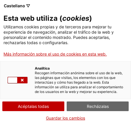
Castellano ▽
Esta web utiliza (
cookies
)
Utilizamos cookies propias y de terceros para mejorar tu
experiencia de navegación, analizar el tráfico de la web y
Buscar en toda la web
personalizar el contenido mostrado. Puedes aceptarlas,
rechazarlas todas o configurarlas.
Más información sobre el uso de cookies en esta web.
Inicio
Visítanos
Horarios y tarifas
Analítica
Recogen información anónima sobre el uso de la web,
las páginas que visitas, los elementos con los que
¡CERRAMOS PARA VOLVER RENOVADOS!
interactúas y cómo has llegado a la web. Esta
información se utiliza para analizar el comportamiento
El MNACTEC está cerrado por obras hasta el 17 de
de los usuarios en la web y mejorar su experiencia.
septiembre de 2026.
Seguimos activos con
actividades para centros
Acéptalas todas
Recházalas
educativos
,
recursos online
¡y redes sociales!
Guardar los cambios