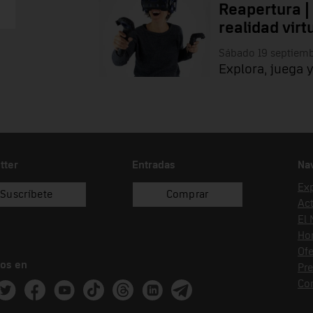
Reapertura |
realidad virt
Sábado 19 septiem
Explora, juega y
tter
Entradas
Na
Ex
Suscríbete
Comprar
Act
El
Hor
Ofe
os en
Pr
Co
ram
witter
Facebook
Youtube
Tik Tok
Threads
Linkedin
Telegram