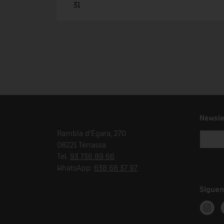
31
Newsle
Rambla d'Ègara, 270
08221 Terrassa
Tel.
93 736 89 66
WhatsApp:
638 68 37 97
Síguen
Instag
T