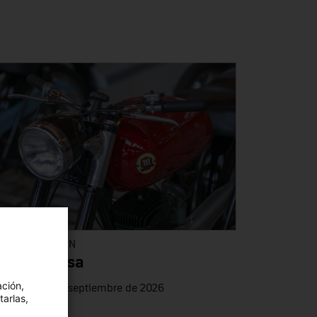
 PREPARACIÓN
IVA Montesa
ación,
artir del 18 de septiembre de 2026
tarlas,