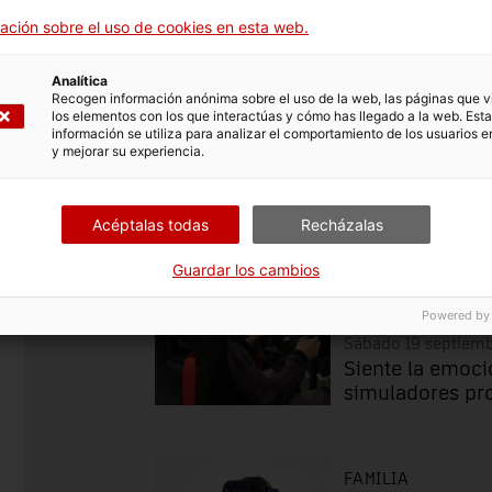
Del 18 de septiembre de 2026 hasta el 18 de
ación sobre el uso de cookies en esta web.
septiembre de 2027
Analítica
Recogen información anónima sobre el uso de la web, las páginas que vi
los elementos con los que interactúas y cómo has llegado a la web. Esta
información se utiliza para analizar el comportamiento de los usuarios e
y mejorar su experiencia.
Familia
Investigación y divu
Acéptalas todas
Recházalas
FAMILIA
Guardar los cambios
Reapertura| 
coche
Powered by
Sábado 19 septiem
Siente la emoci
simuladores pr
FAMILIA