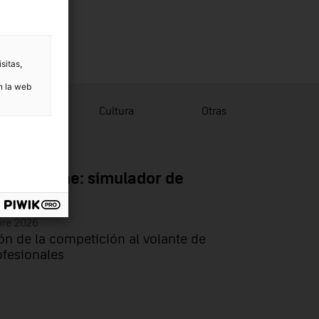
sitas,
n la web
lgación
Cultura
Otras
Game zone: simulador de
bre 2026
ón de la competición al volante de
ofesionales