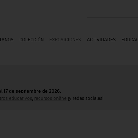
Buscar en toda la web
ÍTANOS
COLECCIÓN
EXPOSICIONES
ACTIVIDADES
EDUCA
el 17 de septiembre de 2026.
tros educativos
,
recursos online
¡y redes sociales!