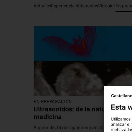
Actuales
Experiencias
Itinerantes
Virtuales
En prep
Castellan
EN PREPARACIÓN
Esta w
Ultrasonidos: de la naturaleza a 
medicina
Utilizamos
analizar el
A partir del 18 de septiembre de 2026
rechazarlas