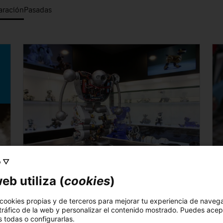
aración
Pasadas
o ▽
EN PREPARACIÓN
EN
eb utiliza (
cookies
)
Robots. De los autómatas de
la
V
Leonardo a los humanoides del
 cookies propias y de terceros para mejorar tu experiencia de naveg
A p
futuro
 tráfico de la web y personalizar el contenido mostrado. Puedes acep
 todas o configurarlas.