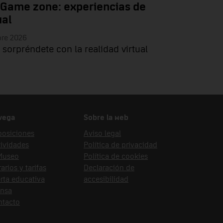
 Game zone: experiencias de
ual
bre 2026
 sorpréndete con la realidad virtual
vega
Sobre la web
posiciones
Aviso legal
ividades
Política de privacidad
 Museo
Política de cookies
arios y tarifas
Declaración de
rta educativa
accesibilidad
ensa
ntacto