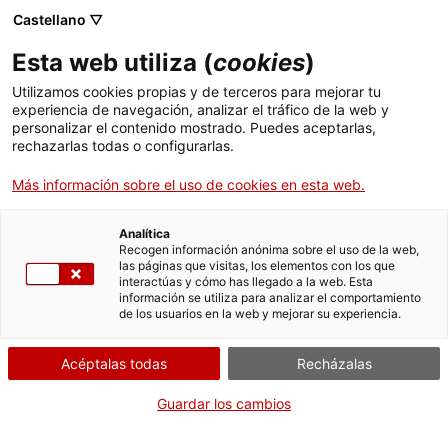
Castellano ▽
Esta web utiliza (
cookies
)
Utilizamos cookies propias y de terceros para mejorar tu
experiencia de navegación, analizar el tráfico de la web y
Buscar en toda la web
personalizar el contenido mostrado. Puedes aceptarlas,
rechazarlas todas o configurarlas.
Más información sobre el uso de cookies en esta web.
Inicio
Colección
Colecciones en línea
Instrumentación científica y de
medición
Analítica
Recogen información anónima sobre el uso de la web,
las páginas que visitas, los elementos con los que
interactúas y cómo has llegado a la web. Esta
¡CERRAMOS PARA VOLVER RENOVADOS!
información se utiliza para analizar el comportamiento
de los usuarios en la web y mejorar su experiencia.
El MNACTEC está cerrado por obras hasta el 17 de
septiembre de 2026.
Acéptalas todas
Recházalas
Seguimos activos con
actividades para centros
educativos
,
recursos online
¡y redes sociales!
Guardar los cambios