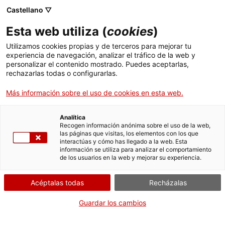
Castellano ▽
Esta web utiliza (
cookies
)
Utilizamos cookies propias y de terceros para mejorar tu
experiencia de navegación, analizar el tráfico de la web y
Buscar en toda la web
personalizar el contenido mostrado. Puedes aceptarlas,
rechazarlas todas o configurarlas.
Más información sobre el uso de cookies en esta web.
Inicio
Colección
Colecciones en línea
Sectores productivos y servicios
Analítica
Recogen información anónima sobre el uso de la web,
las páginas que visitas, los elementos con los que
¡CERRAMOS PARA VOLVER RENOVADOS!
interactúas y cómo has llegado a la web. Esta
información se utiliza para analizar el comportamiento
El MNACTEC está cerrado por obras hasta el 17 de
de los usuarios en la web y mejorar su experiencia.
septiembre de 2026.
Seguimos activos con
actividades para centros
Acéptalas todas
Recházalas
educativos
,
recursos online
¡y redes sociales!
Guardar los cambios