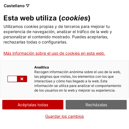
Castellano ▽
Esta web utiliza (
cookies
)
Utilizamos cookies propias y de terceros para mejorar tu
experiencia de navegación, analizar el tráfico de la web y
Buscar en toda la web
personalizar el contenido mostrado. Puedes aceptarlas,
rechazarlas todas o configurarlas.
Más información sobre el uso de cookies en esta web.
Inicio
Colección
Colecciones en línea
Computación, electrónica y
telecomunicaciones
Analítica
Recogen información anónima sobre el uso de la web,
las páginas que visitas, los elementos con los que
interactúas y cómo has llegado a la web. Esta
¡CERRAMOS PARA VOLVER RENOVADOS!
información se utiliza para analizar el comportamiento
de los usuarios en la web y mejorar su experiencia.
El MNACTEC está cerrado por obras hasta el 17 de
septiembre de 2026.
Acéptalas todas
Recházalas
Seguimos activos con
actividades para centros
educativos
,
recursos online
¡y redes sociales!
Guardar los cambios