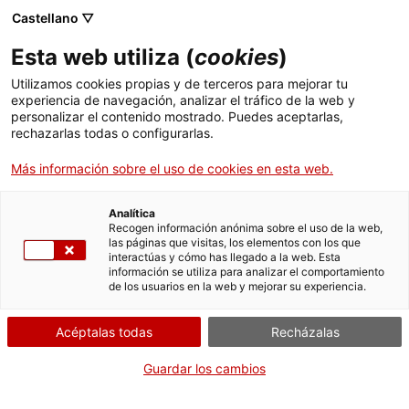
Castellano ▽
Esta web utiliza (
cookies
)
Utilizamos cookies propias y de terceros para mejorar tu
experiencia de navegación, analizar el tráfico de la web y
Buscar en toda la web
personalizar el contenido mostrado. Puedes aceptarlas,
rechazarlas todas o configurarlas.
Más información sobre el uso de cookies en esta web.
Inicio
Colección
Colecciones en línea
Sectores productivos y servicios
Analítica
Recogen información anónima sobre el uso de la web,
las páginas que visitas, los elementos con los que
¡CERRAMOS PARA VOLVER RENOVADOS!
interactúas y cómo has llegado a la web. Esta
información se utiliza para analizar el comportamiento
El MNACTEC está cerrado por obras hasta el 17 de
de los usuarios en la web y mejorar su experiencia.
septiembre de 2026.
Seguimos activos con
actividades para centros
Acéptalas todas
Recházalas
educativos
,
recursos online
¡y redes sociales!
Guardar los cambios