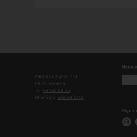
Newsle
Rambla d'Ègara, 270
08221 Terrassa
Tel.
93 736 89 66
WhatsApp:
638 68 37 97
Síguen
Instag
T