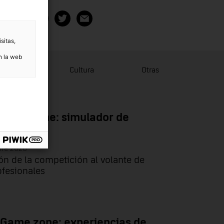
ompartir
sitas,
n la web
lgación
Cultura
Otras
Game zone: simulador de
bre 2026
ón de la competición al volante de
ofesionales
 Game zone: experiencias de