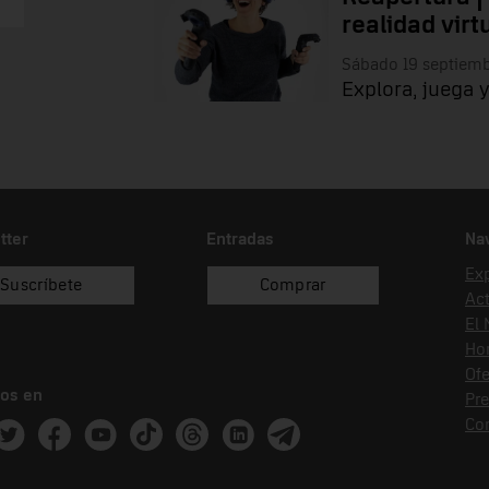
realidad virt
Sábado 19 septiem
Explora, juega y
tter
Entradas
Na
Ex
Suscríbete
Comprar
Act
El
Hor
Ofe
os en
Pr
Co
ram
witter
Facebook
Youtube
Tik Tok
Threads
Linkedin
Telegram