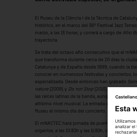
El Museu de la Ciència i de la Tècnica de Catal
histórico, en el marco del 36º Festival Jazz Terr
marzo, a las 13 horas, y correrá a cargo de
Afro B
trayectoria.
Se trata del octavo año consecutivo que el mNAC
que transforma durante cerca de 20 días la ciuda
Catalunya y de España desde 1999, cuando la ba
conocer en numerosos festivales y conciertos, l
especializada. Desde entonces han grabado
Sem
nature
(2009) y
Do not Stop
(2013).
La traça infin
las raíces latinas de la banda, aunque también s
Castellan
altísimo nivel musical. La entrada al concierto t
Esta w
Museu el mismo día del concierto.
Utilizamos
El mNACTEC hará jornada de puertas abiertas en h
analizar el
organiza, a las 10:30h y las 11:30h, un paseo por 
rechazarlas