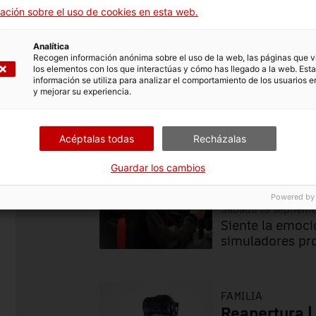
indible reservar a través de la web del Museu.
ación sobre el uso de cookies en esta web.
C
Analítica
Recogen información anónima sobre el uso de la web, las páginas que vi
los elementos con los que interactúas y cómo has llegado a la web. Esta
información se utiliza para analizar el comportamiento de los usuarios e
y mejorar su experiencia.
Familia
Investigación y divu
Acéptalas todas
Recházalas
FAMILIA
Reapertura| 
Guardar los cambios
coche
Powered by
Sábado 19 septiem
Siente la emoci
simuladores pr
FAMILIA
Reapertura |