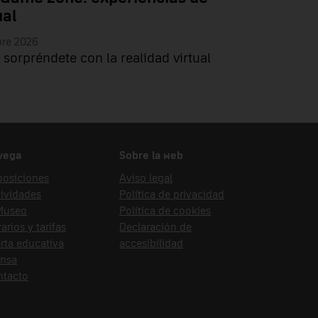
ual
bre 2026
 sorpréndete con la realidad virtual
vega
Sobre la web
posiciones
Aviso legal
ividades
Política de privacidad
 Museo
Política de cookies
arios y tarifas
Declaración de
rta educativa
accesibilidad
ensa
ntacto