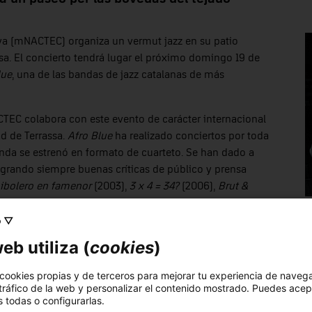
unya (mNACTEC) organiza un vermut jazz en su patio
assa. El concierto tendrá lugar el próximo domingo 19 de
lue
, una de las bandas de jazz catalanas de más
TEC colabora con este evento de carácter internacional
d de Terrassa.
Afro Blue
ha realizado conciertos por toda
nda se estrenó en formato de cuarteto. Se han dado a
ogrando siempre buenas críticas de público y prensa
ibolero en famenor
(2003),
3 x 4 = 34?
(2006),
Brut &
ita
(2016) es el quinto álbum del quinteto. En él se perciben
e intuye un giro hacia una sonoridad más sobria, de un
o ▽
endrá un coste de 1 euro y se adquirirán en la recepción del
eb utiliza (
cookies
)
 cookies propias y de terceros para mejorar tu experiencia de naveg
orario de 10 a 14:30 horas. Como actividad especial, se
 tráfico de la web y personalizar el contenido mostrado. Puedes acep
las vueltas del tejado del museo. Esta última actividad tiene
 todas o configurarlas.