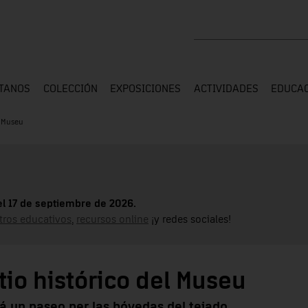
Buscar en toda la web
ÍTANOS
COLECCIÓN
EXPOSICIONES
ACTIVIDADES
EDUCA
l Museu
el 17 de septiembre de 2026.
tros educativos
,
recursos online
¡y redes sociales!
tio histórico del Museu
á un paseo per las bóvedas del tejado