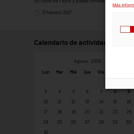
un coste de 1 euro y plazas limitadas, es impresc
Más inform
17 febrero 2017
Calendario de actividades
Agosto
2026
Lun
Mar
Mié
Jue
Vie
Sáb
Dom
1
2
3
4
5
6
7
8
9
10
11
12
13
14
15
16
17
18
19
20
21
22
23
24
25
26
27
28
29
30
31