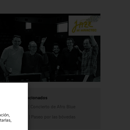
Enlaces relacionados
Vermut jazz | Concierto de Afro Blue
ación,
Vermut Jazz | Paseo por las bóvedas
tarlas,