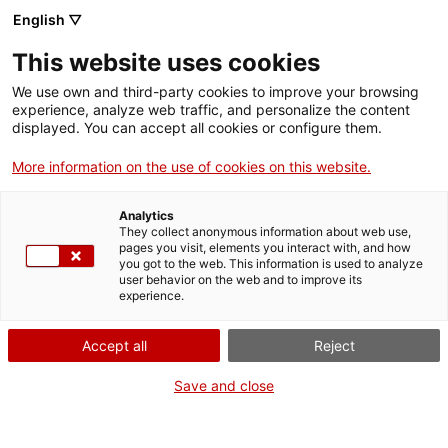
English ▽
This website uses cookies
We use own and third-party cookies to improve your browsing
experience, analyze web traffic, and personalize the content
Rechercher sur tout le web
displayed. You can accept all cookies or configure them.
More information on the use of cookies on this website.
Accueil
Collection
Collections en
Informatique, électronique et
ligne
télécommunications
Analytics
They collect anonymous information about web use,
pages you visit, elements you interact with, and how
you got to the web. This information is used to analyze
user behavior on the web and to improve its
ON FERME POUR UN RETOUR TOUT NEUF !
experience.
Le MNACTEC ferme pour cause de travaux
Accept all
Reject
jusqu'au 17 septembre 2026.
Nous maintenons
nos activités pour les
Save and close
établissements scolaires,
,
nos ressources en ligne
et nos réseaux sociaux !