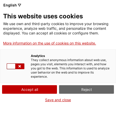
English ▽
This website uses cookies
We use own and third-party cookies to improve your browsing
experience, analyze web traffic, and personalize the content
Rechercher sur tout le web
displayed. You can accept all cookies or configure them.
More information on the use of cookies on this website.
Accueil
Collection
Collections en ligne
Médecine
Analytics
They collect anonymous information about web use,
pages you visit, elements you interact with, and how
you got to the web. This information is used to analyze
ON FERME POUR UN RETOUR TOUT NEUF !
user behavior on the web and to improve its
experience.
Le MNACTEC ferme pour cause de travaux
jusqu'au 17 septembre 2026.
Accept all
Reject
Nous maintenons
nos activités pour les
établissements scolaires,
,
nos ressources en ligne
Save and close
et nos réseaux sociaux !