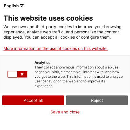
English ▽
This website uses cookies
We use own and third-party cookies to improve your browsing
experience, analyze web traffic, and personalize the content
Rechercher sur tout le web
displayed. You can accept all cookies or configure them.
More information on the use of cookies on this website.
Accueil
Collection
Collections en ligne
motocicleta
Analytics
They collect anonymous information about web use,
pages you visit, elements you interact with, and how
you got to the web. This information is used to analyze
ON FERME POUR UN RETOUR TOUT NEUF !
user behavior on the web and to improve its
experience.
Le MNACTEC ferme pour cause de travaux
jusqu'au 17 septembre 2026.
Accept all
Reject
Nous maintenons
nos activités pour les
établissements scolaires,
,
nos ressources en ligne
Save and close
et nos réseaux sociaux !