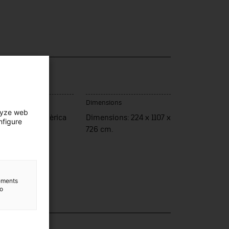
u de fabrication
Dimensions
lyze web
ats Units d'Amèrica
Dimensions: 224 x 1107 x
nfigure
726 cm.
lements
to
lection