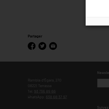
Partager
Newsle
Rambla d'Ègara, 270
08221 Terrassa
Tel.
93 736 89 66
WhatsApp:
638 68 37 97
Suivez