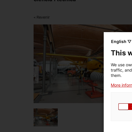
< Revenir
English ▽
This 
We use own
traffic, an
them.
More inform