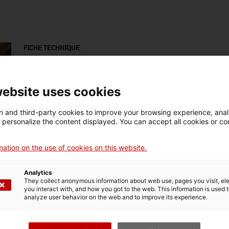
FICHE TECHNIQUE
Nom
avió
website uses cookies
Numéro d'inventaire
Datation
Lie
 and third-party cookies to improve your browsing experience, ana
1817
1932
Est
d personalize the content displayed. You can accept all cookies or co
ation on the use of cookies on this website.
Matériau
fusta
Analytics
They collect anonymous information about web use, pages you visit, e
you interact with, and how you got to the web. This information is used 
analyze user behavior on the web and to improve its experience.
DONNÉES DU MUSÉE
Domaine thématique
Col