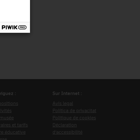
nsport
iguez :
Sur Internet :
ositions
Avís legal
ivités
Política de privacitat
 musée
Politique de cookies
aires et tarifs
Déclaration
re éducative
d’accessibilité
sse