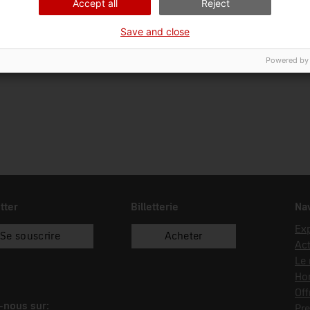
Accept all
Reject
Ciència i tècnica
Tra
Save and close
Date d’entrée
Type d’entrée
15/11/1983
compra
Powered by
tter
Billetterie
Nav
Exp
Se souscrire
Acheter
Act
Le
Hor
Off
-nous sur:
Pre