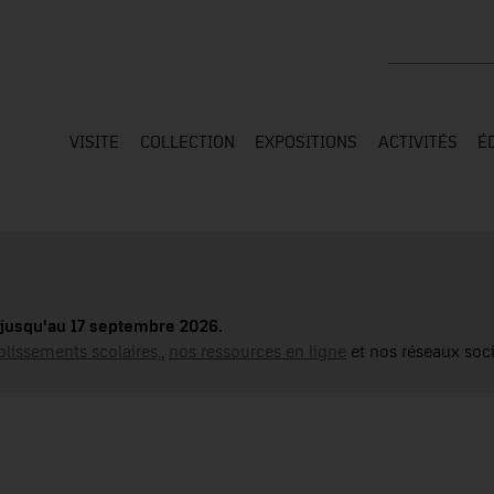
Rechercher su
VISITE
COLLECTION
EXPOSITIONS
ACTIVITÉS
É
jusqu'au 17 septembre 2026.
blissements scolaires,
,
nos ressources en ligne
et nos réseaux soci