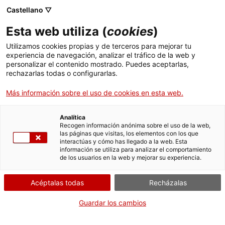
Castellano ▽
Esta web utiliza (
cookies
)
Utilizamos cookies propias y de terceros para mejorar tu
experiencia de navegación, analizar el tráfico de la web y
Buscar en toda la web
personalizar el contenido mostrado. Puedes aceptarlas,
rechazarlas todas o configurarlas.
Más información sobre el uso de cookies en esta web.
Inicio
El Museo
Prensa
Analítica
Recogen información anónima sobre el uso de la web,
las páginas que visitas, los elementos con los que
¡CERRAMOS PARA VOLVER RENOVADOS!
interactúas y cómo has llegado a la web. Esta
información se utiliza para analizar el comportamiento
El MNACTEC está cerrado por obras hasta el 17 de
de los usuarios en la web y mejorar su experiencia.
septiembre de 2026.
Seguimos activos con
actividades para centros
Acéptalas todas
Recházalas
educativos
,
recursos online
¡y redes sociales!
Guardar los cambios