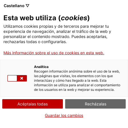
Castellano ▽
Esta web utiliza (
cookies
)
Utilizamos cookies propias y de terceros para mejorar tu
experiencia de navegación, analizar el tráfico de la web y
Buscar en toda la web
personalizar el contenido mostrado. Puedes aceptarlas,
rechazarlas todas o configurarlas.
Más información sobre el uso de cookies en esta web.
Inicio
El Museo
Prensa
Digitalización de fotografías estereoscópicas
Analítica
Recogen información anónima sobre el uso de la web,
las páginas que visitas, los elementos con los que
¡CERRAMOS PARA VOLVER RENOVADOS!
interactúas y cómo has llegado a la web. Esta
información se utiliza para analizar el comportamiento
El MNACTEC está cerrado por obras hasta el 17 de
de los usuarios en la web y mejorar su experiencia.
septiembre de 2026.
Seguimos activos con
actividades para centros
Acéptalas todas
Recházalas
educativos
,
recursos online
¡y redes sociales!
Guardar los cambios