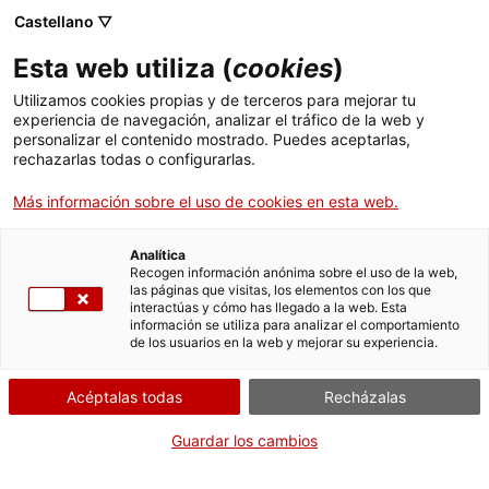
Castellano ▽
Esta web utiliza (
cookies
)
Utilizamos cookies propias y de terceros para mejorar tu
experiencia de navegación, analizar el tráfico de la web y
Buscar en toda la web
personalizar el contenido mostrado. Puedes aceptarlas,
rechazarlas todas o configurarlas.
Más información sobre el uso de cookies en esta web.
Inicio
El Museo
Prensa
Segunda jornada técnica sobre la bóveda catalana
Analítica
Recogen información anónima sobre el uso de la web,
las páginas que visitas, los elementos con los que
¡CERRAMOS PARA VOLVER RENOVADOS!
interactúas y cómo has llegado a la web. Esta
información se utiliza para analizar el comportamiento
El MNACTEC está cerrado por obras hasta el 17 de
de los usuarios en la web y mejorar su experiencia.
septiembre de 2026.
Seguimos activos con
actividades para centros
Acéptalas todas
Recházalas
educativos
,
recursos online
¡y redes sociales!
Guardar los cambios