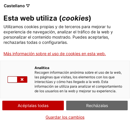
Castellano ▽
Esta web utiliza (
cookies
)
Utilizamos cookies propias y de terceros para mejorar tu
experiencia de navegación, analizar el tráfico de la web y
Buscar en toda la web
personalizar el contenido mostrado. Puedes aceptarlas,
rechazarlas todas o configurarlas.
Más información sobre el uso de cookies en esta web.
Inicio
El Museo
Prensa
Digitalización en 3D de 19 armas de fuego
Analítica
Recogen información anónima sobre el uso de la web,
las páginas que visitas, los elementos con los que
¡CERRAMOS PARA VOLVER RENOVADOS!
interactúas y cómo has llegado a la web. Esta
información se utiliza para analizar el comportamiento
El MNACTEC está cerrado por obras hasta el 17 de
de los usuarios en la web y mejorar su experiencia.
septiembre de 2026.
Seguimos activos con
actividades para centros
Acéptalas todas
Recházalas
educativos
,
recursos online
¡y redes sociales!
Guardar los cambios