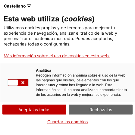
Castellano ▽
Esta web utiliza (
cookies
)
Utilizamos cookies propias y de terceros para mejorar tu
experiencia de navegación, analizar el tráfico de la web y
Buscar en toda la web
personalizar el contenido mostrado. Puedes aceptarlas,
rechazarlas todas o configurarlas.
Más información sobre el uso de cookies en esta web.
Inicio
Colección
Colecciones en línea
motocicleta
Analítica
Recogen información anónima sobre el uso de la web,
las páginas que visitas, los elementos con los que
¡CERRAMOS PARA VOLVER RENOVADOS!
interactúas y cómo has llegado a la web. Esta
información se utiliza para analizar el comportamiento
El MNACTEC está cerrado por obras hasta el 17 de
de los usuarios en la web y mejorar su experiencia.
septiembre de 2026.
Seguimos activos con
actividades para centros
Acéptalas todas
Recházalas
educativos
,
recursos online
¡y redes sociales!
Guardar los cambios