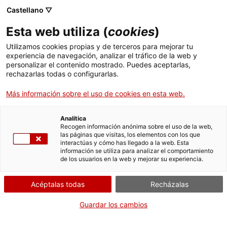
Castellano ▽
Esta web utiliza (
cookies
)
Utilizamos cookies propias y de terceros para mejorar tu
experiencia de navegación, analizar el tráfico de la web y
Buscar en toda la web
personalizar el contenido mostrado. Puedes aceptarlas,
rechazarlas todas o configurarlas.
Más información sobre el uso de cookies en esta web.
Inicio
Colección
Colecciones en línea
emblema
Analítica
Recogen información anónima sobre el uso de la web,
las páginas que visitas, los elementos con los que
¡CERRAMOS PARA VOLVER RENOVADOS!
interactúas y cómo has llegado a la web. Esta
información se utiliza para analizar el comportamiento
El MNACTEC está cerrado por obras hasta el 17 de
de los usuarios en la web y mejorar su experiencia.
septiembre de 2026.
Seguimos activos con
actividades para centros
Acéptalas todas
Recházalas
educativos
,
recursos online
¡y redes sociales!
Guardar los cambios