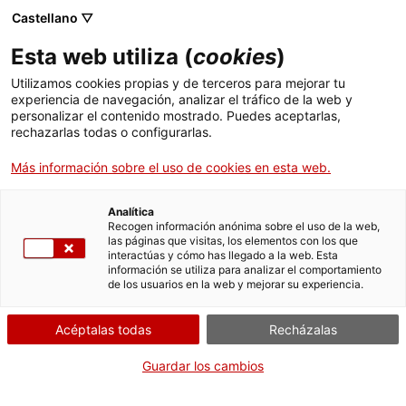
Castellano ▽
Esta web utiliza (
cookies
)
Utilizamos cookies propias y de terceros para mejorar tu
experiencia de navegación, analizar el tráfico de la web y
Buscar en toda la web
personalizar el contenido mostrado. Puedes aceptarlas,
rechazarlas todas o configurarlas.
Más información sobre el uso de cookies en esta web.
Inicio
Colección
Colecciones en línea
pila holandesa
Analítica
Recogen información anónima sobre el uso de la web,
las páginas que visitas, los elementos con los que
¡CERRAMOS PARA VOLVER RENOVADOS!
interactúas y cómo has llegado a la web. Esta
información se utiliza para analizar el comportamiento
El MNACTEC está cerrado por obras hasta el 17 de
de los usuarios en la web y mejorar su experiencia.
septiembre de 2026.
Seguimos activos con
actividades para centros
Acéptalas todas
Recházalas
educativos
,
recursos online
¡y redes sociales!
Guardar los cambios