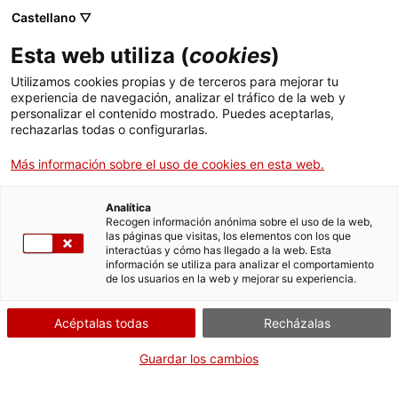
Castellano ▽
Esta web utiliza (
cookies
)
Utilizamos cookies propias y de terceros para mejorar tu
experiencia de navegación, analizar el tráfico de la web y
Buscar en toda la web
personalizar el contenido mostrado. Puedes aceptarlas,
rechazarlas todas o configurarlas.
Más información sobre el uso de cookies en esta web.
Inicio
Colección
Colecciones en línea
ventilador; estufa
Analítica
Recogen información anónima sobre el uso de la web,
las páginas que visitas, los elementos con los que
¡CERRAMOS PARA VOLVER RENOVADOS!
interactúas y cómo has llegado a la web. Esta
información se utiliza para analizar el comportamiento
El MNACTEC está cerrado por obras hasta el 17 de
de los usuarios en la web y mejorar su experiencia.
septiembre de 2026.
Seguimos activos con
actividades para centros
Acéptalas todas
Recházalas
educativos
,
recursos online
¡y redes sociales!
Guardar los cambios