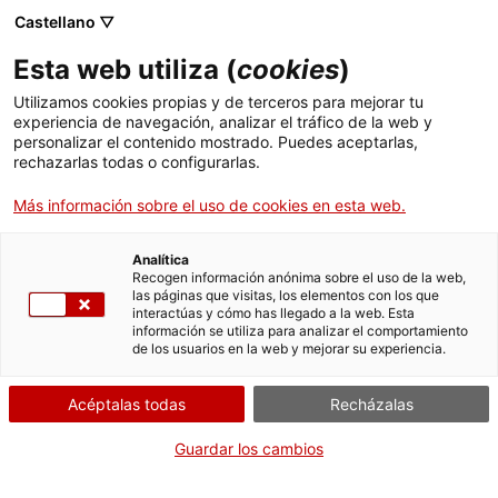
Castellano ▽
Esta web utiliza (
cookies
)
Utilizamos cookies propias y de terceros para mejorar tu
experiencia de navegación, analizar el tráfico de la web y
Buscar en toda la web
personalizar el contenido mostrado. Puedes aceptarlas,
rechazarlas todas o configurarlas.
Más información sobre el uso de cookies en esta web.
Inicio
Colección
Colecciones en línea
trabuc d'avantcàrrega
Analítica
Recogen información anónima sobre el uso de la web,
las páginas que visitas, los elementos con los que
¡CERRAMOS PARA VOLVER RENOVADOS!
interactúas y cómo has llegado a la web. Esta
información se utiliza para analizar el comportamiento
El MNACTEC está cerrado por obras hasta el 17 de
de los usuarios en la web y mejorar su experiencia.
septiembre de 2026.
Seguimos activos con
actividades para centros
Acéptalas todas
Recházalas
educativos
,
recursos online
¡y redes sociales!
Guardar los cambios