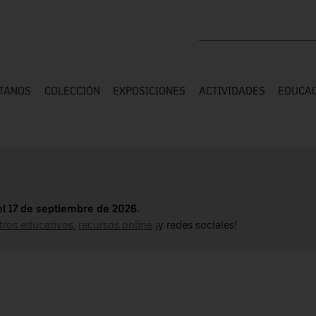
Buscar en toda la web
ÍTANOS
COLECCIÓN
EXPOSICIONES
ACTIVIDADES
EDUCA
el 17 de septiembre de 2026.
tros educativos
,
recursos online
¡y redes sociales!