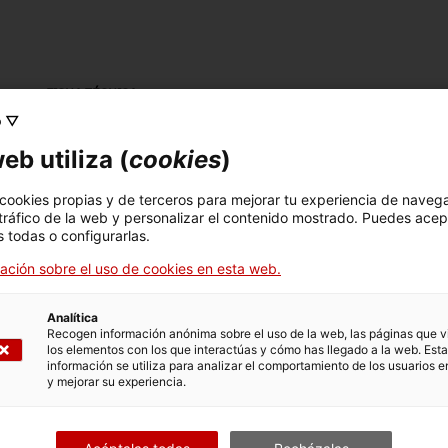
FICHA TÉCNICA
o ▽
Nombre
eb utiliza (
cookies
)
rètol
 cookies propias y de terceros para mejorar tu experiencia de naveg
Número de inventario
Datación
Dim
 tráfico de la web y personalizar el contenido mostrado. Puedes acep
16417
c. 1937
Dim
 todas o configurarlas.
ación sobre el uso de cookies en esta web.
Técnica
policromat
Analítica
Recogen información anónima sobre el uso de la web, las páginas que vi
los elementos con los que interactúas y cómo has llegado a la web. Esta
información se utiliza para analizar el comportamiento de los usuarios e
DATOS DEL MUSEO
y mejorar su experiencia.
Area temática
Col
Ciència i tècnica
Sec