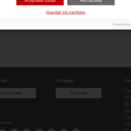
Acéptalas todas
Recházalas
Fecha de ingreso
Forma de ingreso
Guardar los cambios
09/07/2015
compra
Powered by
tter
Entradas
Na
Ex
Suscríbete
Comprar
Act
El
Hor
Ofe
os en
Pr
Co