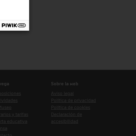
vega
Sobre la web
posiciones
Aviso legal
ividades
Política de privacidad
 Museo
Política de cookies
arios y tarifas
Declaración de
rta educativa
accesibilidad
ensa
ntacto