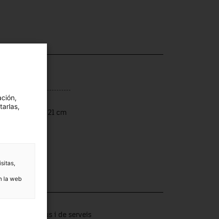
ación,
ensiones
tarlas,
ensions: 22 x 21 cm
sitas,
n la web
ección
tors productius i de serveis