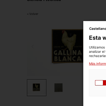
< Volver
Castellan
Esta w
Utilizamos
analizar el
rechazarlas
Más inform