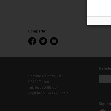
Compartir
Newsle
Rambla d'Ègara, 270
08221 Terrassa
Tel.
93 736 89 66
WhatsApp:
638 68 37 97
Síguen