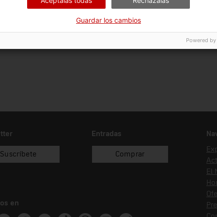
Acéptalas todas
Recházalas
Fecha de ingreso
Forma de ingreso
Guardar los cambios
19/05/2015
recol.lecció
Powered by
tter
Entradas
Na
Ex
Suscríbete
Comprar
Act
El
Hor
Ofe
os en
Pr
Co