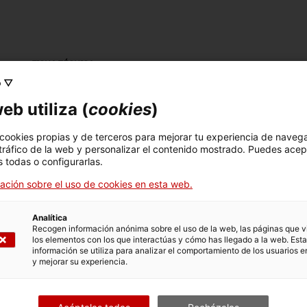
FICHA TÉCNICA
o ▽
Nombre
eb utiliza (
cookies
)
dibuix
 cookies propias y de terceros para mejorar tu experiencia de naveg
Número de inventario
Dimensiones
 tráfico de la web y personalizar el contenido mostrado. Puedes acep
16326
Dimensions: 35 x 48 cm
 todas o configurarlas.
ación sobre el uso de cookies en esta web.
Técnica
pintat
Analítica
Recogen información anónima sobre el uso de la web, las páginas que vi
los elementos con los que interactúas y cómo has llegado a la web. Esta
información se utiliza para analizar el comportamiento de los usuarios e
DATOS DEL MUSEO
y mejorar su experiencia.
Area temática
Col
Ciència i tècnica
Sec