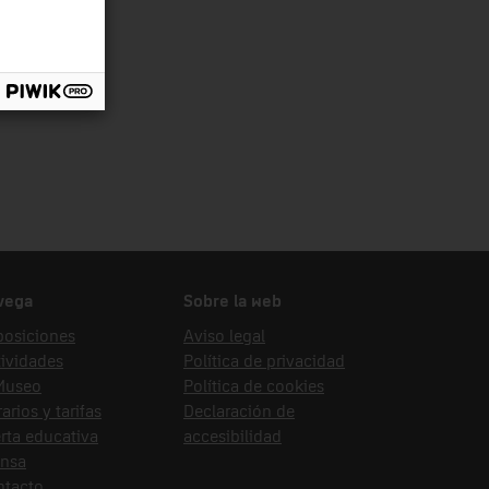
vega
Sobre la web
posiciones
Aviso legal
ividades
Política de privacidad
 Museo
Política de cookies
arios y tarifas
Declaración de
rta educativa
accesibilidad
ensa
ntacto