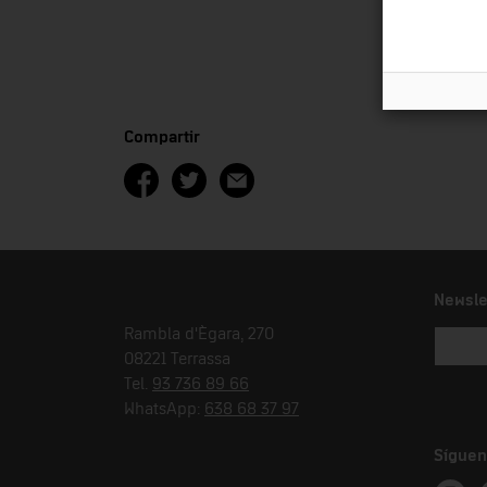
Compartir
Newsle
Rambla d'Ègara, 270
08221 Terrassa
Tel.
93 736 89 66
WhatsApp:
638 68 37 97
Síguen