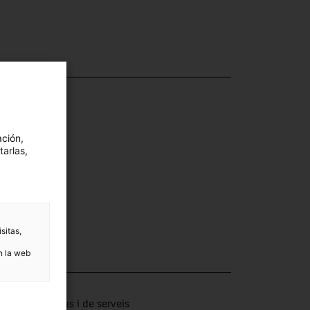
ación,
tarlas,
sitas,
n la web
ección
tors productius i de serveis