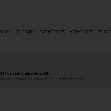
Buscar en toda la web
ÍTANOS
COLECCIÓN
EXPOSICIONES
ACTIVIDADES
EDUCA
el 17 de septiembre de 2026.
tros educativos
,
recursos online
¡y redes sociales!