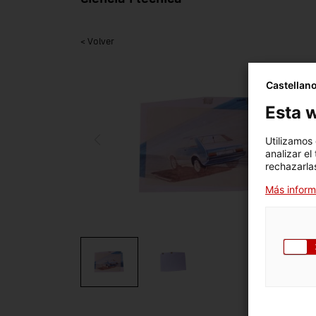
< Volver
Castellan
Esta w
Utilizamos
analizar el
rechazarlas
Más inform