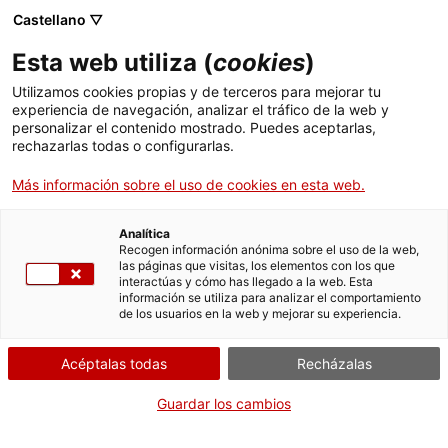
Castellano ▽
Esta web utiliza (
cookies
)
Utilizamos cookies propias y de terceros para mejorar tu
experiencia de navegación, analizar el tráfico de la web y
Buscar en toda la web
personalizar el contenido mostrado. Puedes aceptarlas,
rechazarlas todas o configurarlas.
Más información sobre el uso de cookies en esta web.
Inicio
Colección
Colecciones en línea
disc dur
Analítica
Recogen información anónima sobre el uso de la web,
las páginas que visitas, los elementos con los que
¡CERRAMOS PARA VOLVER RENOVADOS!
interactúas y cómo has llegado a la web. Esta
información se utiliza para analizar el comportamiento
El MNACTEC está cerrado por obras hasta el 17 de
de los usuarios en la web y mejorar su experiencia.
septiembre de 2026.
Seguimos activos con
actividades para centros
Acéptalas todas
Recházalas
educativos
,
recursos online
¡y redes sociales!
Guardar los cambios