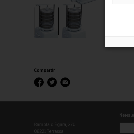
Compartir
Newsle
Rambla d'Ègara, 270
08221 Terrassa