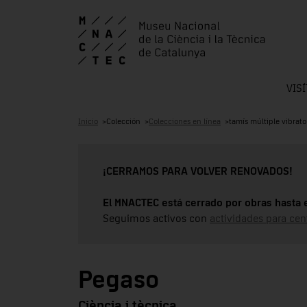
VIS
Inicio
Colección
Colecciones en línea
tamís múltiple vibrato
¡CERRAMOS PARA VOLVER RENOVADOS!
El MNACTEC está cerrado por obras hasta 
Seguimos activos con
actividades para cen
Pegaso
Ciència i tècnica