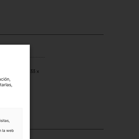
ensiones
ensions: 70 x 33 x
 cm
ación,
tarlas,
sitas,
n la web
ección