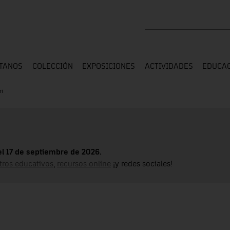
Buscar en toda la web
ÍTANOS
COLECCIÓN
EXPOSICIONES
ACTIVIDADES
EDUCA
ri
el 17 de septiembre de 2026.
tros educativos
,
recursos online
¡y redes sociales!