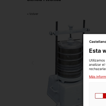
< Volver
Castellan
Esta w
Utilizamos
analizar el
rechazarlas
Más inform