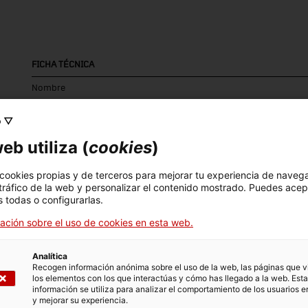
FICHA TÉCNICA
Nombre
tamís múltiple vibratori
o ▽
Número de inventario
Datación
Dim
eb utiliza (
cookies
)
13374
Dècada de 1950
Dim
30
 cookies propias y de terceros para mejorar tu experiencia de naveg
 tráfico de la web y personalizar el contenido mostrado. Puedes acep
 todas o configurarlas.
Técnica
ación sobre el uso de cookies en esta web.
industrial, industrial
Analítica
Recogen información anónima sobre el uso de la web, las páginas que vi
DATOS DEL MUSEO
los elementos con los que interactúas y cómo has llegado a la web. Esta
información se utiliza para analizar el comportamiento de los usuarios e
Area temática
Col
y mejorar su experiencia.