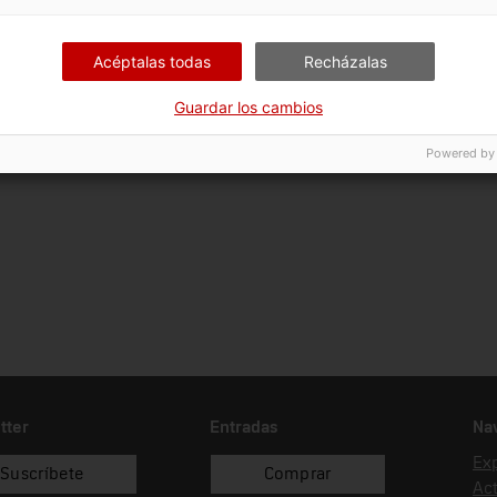
Ciència i tècnica
Ins
Acéptalas todas
Recházalas
Fecha de ingreso
Forma de ingreso
Fue
22/12/2011
donació
Co
Guardar los cambios
Bel
Powered by
tter
Entradas
Na
Ex
Suscríbete
Comprar
Act