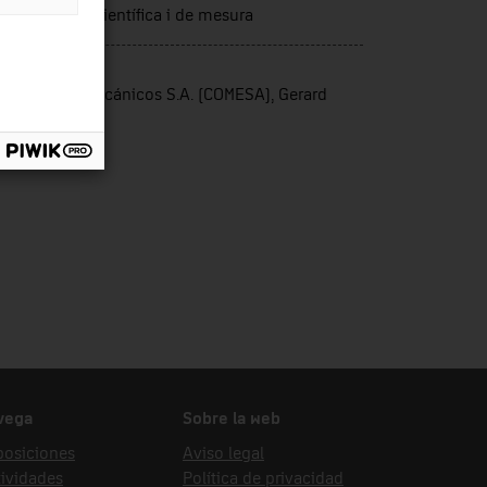
trumentació científica i de mesura
nte de ingreso
mponentes Mecánicos S.A. (COMESA), Gerard
tri Castelar
vega
Sobre la web
posiciones
Aviso legal
ividades
Política de privacidad