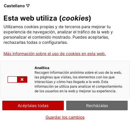
Castellano ▽
Esta web utiliza (
cookies
)
Utilizamos cookies propias y de terceros para mejorar tu
experiencia de navegación, analizar el tráfico de la web y
Buscar en toda la web
personalizar el contenido mostrado. Puedes aceptarlas,
rechazarlas todas o configurarlas.
Más información sobre el uso de cookies en esta web.
Inicio
Colección
Colecciones en línea
unitat de processament de dades
Analítica
Recogen información anónima sobre el uso de la web,
las páginas que visitas, los elementos con los que
¡CERRAMOS PARA VOLVER RENOVADOS!
interactúas y cómo has llegado a la web. Esta
información se utiliza para analizar el comportamiento
El MNACTEC está cerrado por obras hasta el 17 de
de los usuarios en la web y mejorar su experiencia.
septiembre de 2026.
Seguimos activos con
actividades para centros
Acéptalas todas
Recházalas
educativos
,
recursos online
¡y redes sociales!
Guardar los cambios