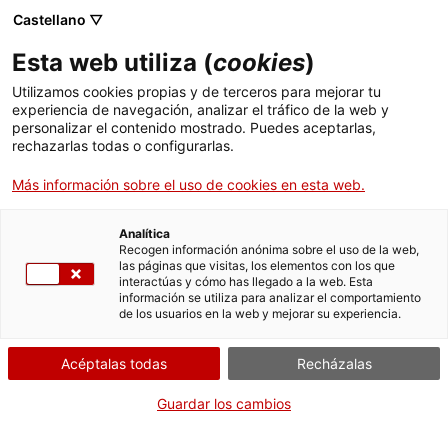
Castellano ▽
Esta web utiliza (
cookies
)
Utilizamos cookies propias y de terceros para mejorar tu
experiencia de navegación, analizar el tráfico de la web y
Buscar en toda la web
personalizar el contenido mostrado. Puedes aceptarlas,
rechazarlas todas o configurarlas.
Más información sobre el uso de cookies en esta web.
Inicio
Colección
Colecciones en línea
impressora de matrius de punts
Analítica
Recogen información anónima sobre el uso de la web,
las páginas que visitas, los elementos con los que
¡CERRAMOS PARA VOLVER RENOVADOS!
interactúas y cómo has llegado a la web. Esta
información se utiliza para analizar el comportamiento
El MNACTEC está cerrado por obras hasta el 17 de
de los usuarios en la web y mejorar su experiencia.
septiembre de 2026.
Seguimos activos con
actividades para centros
Acéptalas todas
Recházalas
educativos
,
recursos online
¡y redes sociales!
Guardar los cambios