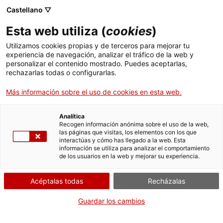
Castellano ▽
Esta web utiliza (
cookies
)
Utilizamos cookies propias y de terceros para mejorar tu
experiencia de navegación, analizar el tráfico de la web y
Buscar en toda la web
personalizar el contenido mostrado. Puedes aceptarlas,
rechazarlas todas o configurarlas.
Más información sobre el uso de cookies en esta web.
Inicio
Colección
Colecciones en línea
vídeo
Analítica
Recogen información anónima sobre el uso de la web,
las páginas que visitas, los elementos con los que
¡CERRAMOS PARA VOLVER RENOVADOS!
interactúas y cómo has llegado a la web. Esta
información se utiliza para analizar el comportamiento
El MNACTEC está cerrado por obras hasta el 17 de
de los usuarios en la web y mejorar su experiencia.
septiembre de 2026.
Seguimos activos con
actividades para centros
Acéptalas todas
Recházalas
educativos
,
recursos online
¡y redes sociales!
Guardar los cambios