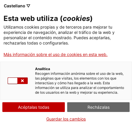
Castellano ▽
Esta web utiliza (
cookies
)
Utilizamos cookies propias y de terceros para mejorar tu
experiencia de navegación, analizar el tráfico de la web y
Buscar en toda la web
personalizar el contenido mostrado. Puedes aceptarlas,
rechazarlas todas o configurarlas.
Más información sobre el uso de cookies en esta web.
Inicio
Colección
Colecciones en línea
rèplica d'astrolabi carolingi
Analítica
Recogen información anónima sobre el uso de la web,
las páginas que visitas, los elementos con los que
¡CERRAMOS PARA VOLVER RENOVADOS!
interactúas y cómo has llegado a la web. Esta
información se utiliza para analizar el comportamiento
El MNACTEC está cerrado por obras hasta el 17 de
de los usuarios en la web y mejorar su experiencia.
septiembre de 2026.
Seguimos activos con
actividades para centros
Acéptalas todas
Recházalas
educativos
,
recursos online
¡y redes sociales!
Guardar los cambios