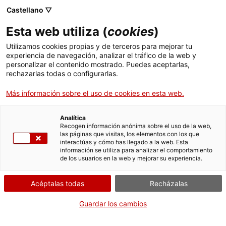
Castellano ▽
Esta web utiliza (
cookies
)
Utilizamos cookies propias y de terceros para mejorar tu
experiencia de navegación, analizar el tráfico de la web y
Buscar en toda la web
personalizar el contenido mostrado. Puedes aceptarlas,
rechazarlas todas o configurarlas.
Más información sobre el uso de cookies en esta web.
Inicio
Colección
Colecciones en línea
planxa
Analítica
Recogen información anónima sobre el uso de la web,
las páginas que visitas, los elementos con los que
¡CERRAMOS PARA VOLVER RENOVADOS!
interactúas y cómo has llegado a la web. Esta
información se utiliza para analizar el comportamiento
El MNACTEC está cerrado por obras hasta el 17 de
de los usuarios en la web y mejorar su experiencia.
septiembre de 2026.
Seguimos activos con
actividades para centros
Acéptalas todas
Recházalas
educativos
,
recursos online
¡y redes sociales!
Guardar los cambios