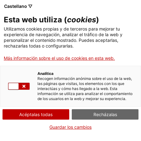
Castellano ▽
Esta web utiliza (
cookies
)
Utilizamos cookies propias y de terceros para mejorar tu
experiencia de navegación, analizar el tráfico de la web y
Buscar en toda la web
personalizar el contenido mostrado. Puedes aceptarlas,
rechazarlas todas o configurarlas.
Más información sobre el uso de cookies en esta web.
Inicio
Colección
Colecciones en línea
motor elèctric
Analítica
Recogen información anónima sobre el uso de la web,
las páginas que visitas, los elementos con los que
¡CERRAMOS PARA VOLVER RENOVADOS!
interactúas y cómo has llegado a la web. Esta
información se utiliza para analizar el comportamiento
El MNACTEC está cerrado por obras hasta el 17 de
de los usuarios en la web y mejorar su experiencia.
septiembre de 2026.
Seguimos activos con
actividades para centros
Acéptalas todas
Recházalas
educativos
,
recursos online
¡y redes sociales!
Guardar los cambios