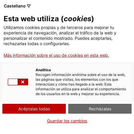
Castellano ▽
Esta web utiliza (
cookies
)
Utilizamos cookies propias y de terceros para mejorar tu
experiencia de navegación, analizar el tráfico de la web y
Buscar en toda la web
personalizar el contenido mostrado. Puedes aceptarlas,
rechazarlas todas o configurarlas.
Más información sobre el uso de cookies en esta web.
Inicio
Colección
Colecciones en línea
cianotip
Analítica
Recogen información anónima sobre el uso de la web,
las páginas que visitas, los elementos con los que
¡CERRAMOS PARA VOLVER RENOVADOS!
interactúas y cómo has llegado a la web. Esta
información se utiliza para analizar el comportamiento
El MNACTEC está cerrado por obras hasta el 17 de
de los usuarios en la web y mejorar su experiencia.
septiembre de 2026.
Seguimos activos con
actividades para centros
Acéptalas todas
Recházalas
educativos
,
recursos online
¡y redes sociales!
Guardar los cambios